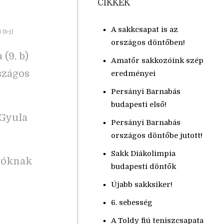
CIKKEK
A sakkcsapat is az
(b-j)
országos döntőben!
(9. b)
Amatőr sakkozóink szép
rszágos
eredményei
Persányi Barnabás
budapesti első!
 Gyula
Persányi Barnabás
országos döntőbe jutott!
Sakk Diákolimpia
utóknak
budapesti döntők
Újabb sakksiker!
6. sebesség
A Toldy fiú teniszcsapata