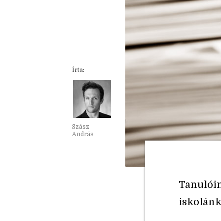
Írta:
Szász
András
Tanulói
iskolánk