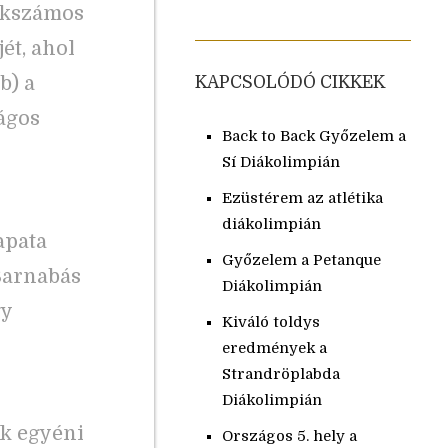
tékszámos
ét, ahol
b) a
KAPCSOLÓDÓ CIKKEK
zágos
Back to Back Győzelem a
Sí Diákolimpián
Ezüstérem az atlétika
diákolimpián
apata
Győzelem a Petanque
 Barnabás
Diákolimpián
gy
Kiváló toldys
eredmények a
Strandröplabda
Diákolimpián
ók egyéni
Országos 5. hely a