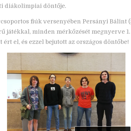
i diákolimpiai döntője.
rcsoportos fiúk versenyében Persányi Bálint (8
ű játékkal, minden mérkőzését megnyerve 1.
 ért el, és ezzel bejutott az országos döntőbe!