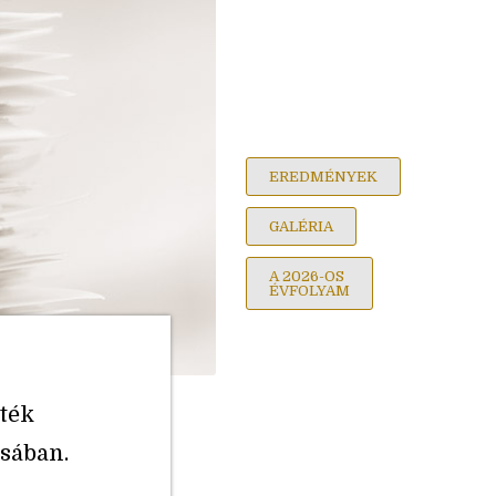
EREDMÉNYEK
GALÉRIA
A 2026-OS
ÉVFOLYAM
ték
sában.