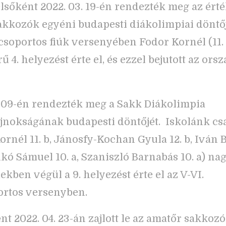
lsőként 2022. 03. 19-én rendezték meg az ér
sakkozók egyéni budapesti diákolimpiai döntőj
rcsoportos fiúk versenyében Fodor Kornél (11. 
 4. helyezést érte el, és ezzel bejutott az ors
!
. 09-én rendezték meg a Sakk Diákolimpia
jnokságának budapesti döntőjét. Iskolánk cs
ornél 11. b, Jánosfy-Kochan Gyula 12. b, Iván
nkó Sámuel 10. a, Szaniszló Barnabás 10. a) na
kben végül a 9. helyezést érte el az V-VI.
rtos versenyben.
nt 2022. 04. 23-án zajlott le az amatőr sakkoz