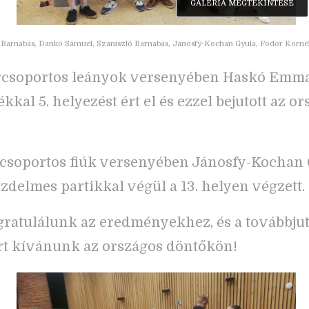
GALÉRIA MEGTEKINTÉSE
 Barnabás, Dankó Sámuel, Szaniszló Barnabás, Jánosfy-Kochan Gyula, Fodor Kornél 
rcsoportos leányok versenyében Haskó Emma 
tékkal 5. helyezést ért el és ezzel bejutott az o
!
rcsoportos fiúk versenyében Jánosfy-Kochan
üzdelmes partikkal végül a 13. helyen végzett.
gratulálunk az eredményekhez, és a továbbj
rt kívánunk az országos döntőkön!