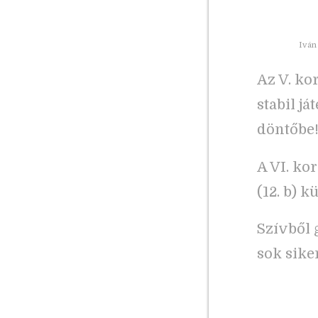
Iván
Az V. ko
stabil já
döntőbe
A VI. ko
(12. b) k
Szívből 
sok sike