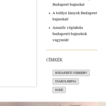
Budapest bajnoka!
A toldys lányok Budapest
bajnokai!
Amatőr röplabda
budapesti bajnokok
vagyunk!
CÍMKÉK
BUDAPESTI VERSENY
DIÁKOLIMPIA
SAKK