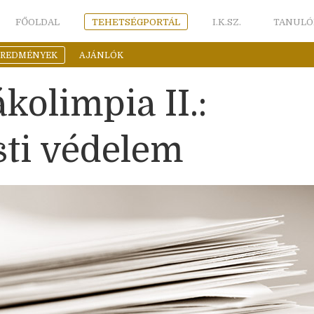
FŐOLDAL
TEHETSÉGPORTÁL
I.K.SZ.
TANULÓ
EREDMÉNYEK
AJÁNLÓK
kolimpia II.:
ti védelem