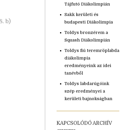
Tájfutó Diákolimpián
Sakk kerületi és
. b)
budapesti Diákolimpia
Toldys bronzérem a
Squash Diákolimpián
Toldys fiú teremröplabda
diákolimpia
eredményeink az idei
tanévből
Toldys labdarúgóink
szép eredményei a
kerületi bajnokságban
KAPCSOLÓDÓ ARCHÍV