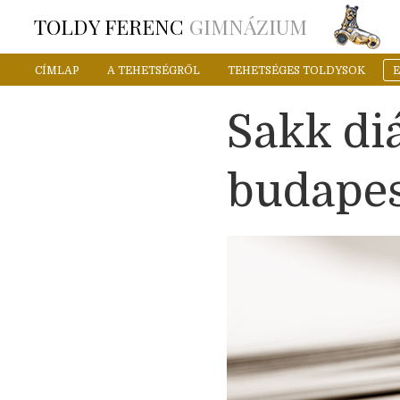
TOLDY FERENC
GIMNÁZIUM
CÍMLAP
A TEHETSÉGRŐL
TEHETSÉGES TOLDYSOK
Sakk diá
budapes