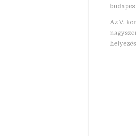
budapest
Az V. ko
nagyszer
helyezést