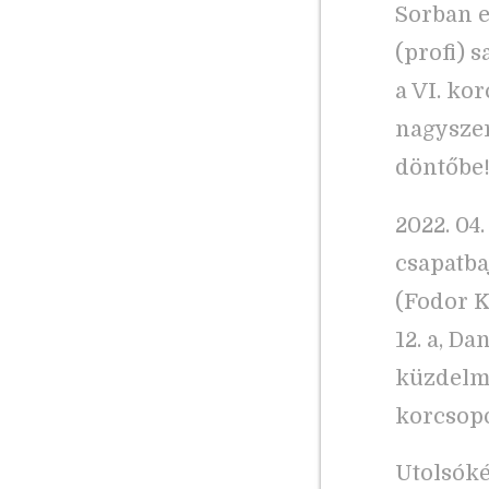
Sorban e
(profi) 
a VI. ko
nagyszerű
döntőbe
2022. 04
csapatba
(Fodor K
12. a, Da
küzdelme
korcsopo
Utolsóké