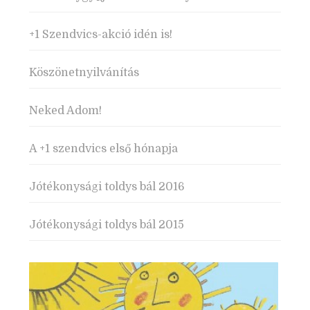
+1 Szendvics-akció idén is!
Köszönetnyilvánítás
Neked Adom!
A +1 szendvics első hónapja
Jótékonysági toldys bál 2016
Jótékonysági toldys bál 2015