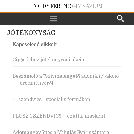
TOLDY FERENC
GIMNÁZIUM
JÓTÉKONYSÁG
Kapcsolódó cikkek:
Cipősdoboz jótékonysági akció
Beszámoló a "Szívmelengető adomány"-akció
eredményéről
+1 szendvics - speciális formában
PLUSZ 1 SZENDVICS – ezúttal másként
Adománygyűjtés a MikulásGyár számára