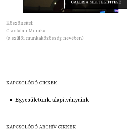
GALÉRIA MEGTEKINTÉSE
Köszönettel:
Csintalan Mónika
(a szülői munkaközösség nevében)
KAPCSOLÓDÓ CIKKEK
Egyesületünk, alapítványaink
KAPCSOLÓDÓ ARCHÍV CIKKEK