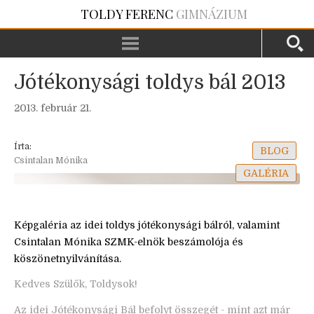
TOLDY FERENC
GIMNÁZIUM
Jótékonysági toldys bál 2013
2013. február 21.
Írta:
BLOG
Csintalan Mónika
GALÉRIA
Képgaléria az idei toldys jótékonysági bálról, valamint
Csintalan Mónika SZMK-elnök beszámolója és
köszönetnyilvánítása.
Kedves Szülők, Toldysok!
Az idei Jótékonysági Bál befolyt összegét - mint azt már