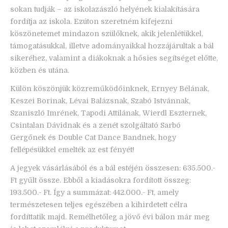
sokan tudják – az iskolazászló helyének kialakítására
fordítja az iskola. Ezúton szeretném kifejezni
köszönetemet mindazon szülőknek, akik jelenlétükkel,
támogatásukkal, illetve adományaikkal hozzájárultak a bál
sikeréhez, valamint a diákoknak a hősies segítséget előtte,
közben és utána.
Külön köszönjük közreműködőinknek, Ernyey Bélának,
Keszei Borinak, Lévai Balázsnak, Szabó Istvánnak,
Szaniszló Imrének, Tapodi Attilának, Wierdl Eszternek,
Csintalan Dávidnak és a zenét szolgáltató Sarbó
Gergőnek és Double Cat Dance Bandnek, hogy
fellépésükkel emelték az est fényét!
A jegyek vásárlásából és a bál estéjén összesen: 635.500.-
Ft gyűlt össze. Ebből a kiadásokra fordított összeg:
193.500.- Ft. Így a summázat: 442.000.- Ft, amely
természetesen teljes egészében a kihirdetett célra
fordíttatik majd. Remélhetőleg a jövő évi bálon már meg