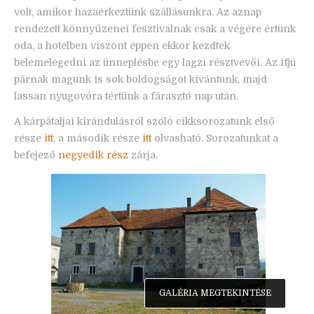
volt, amikor hazaérkeztünk szállásunkra. Az aznap
rendezett könnyűzenei fesztiválnak csak a végére értünk
oda, a hotelben viszont éppen ekkor kezdtek
belemelegedni az ünneplésbe egy lagzi résztvevői. Az ifjú
párnak magunk is sok boldogságot kívántunk, majd
lassan nyugovóra tértünk a fárasztó nap után.
A kárpátaljai kirándulásról szóló cikksorozatunk első
része
itt
, a második része
itt
olvasható. Sorozatunkat a
befejező
negyedik rész
zárja.
GALÉRIA MEGTEKINTÉSE