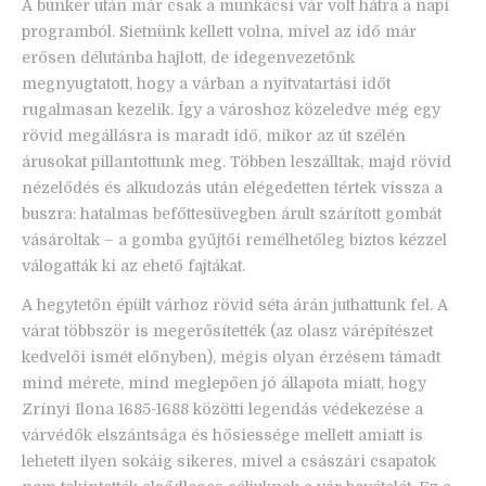
A bunker után már csak a munkácsi vár volt hátra a napi
programból. Sietnünk kellett volna, mivel az idő már
erősen délutánba hajlott, de idegenvezetőnk
megnyugtatott, hogy a várban a nyitvatartási időt
rugalmasan kezelik. Így a városhoz közeledve még egy
rövid megállásra is maradt idő, mikor az út szélén
árusokat pillantottunk meg. Többen leszálltak, majd rövid
nézelődés és alkudozás után elégedetten tértek vissza a
buszra: hatalmas befőttesüvegben árult szárított gombát
vásároltak – a gomba gyűjtői remélhetőleg biztos kézzel
válogatták ki az ehető fajtákat.
A hegytetőn épült várhoz rövid séta árán juthattunk fel. A
várat többször is megerősítették (az olasz várépítészet
kedvelői ismét előnyben), mégis olyan érzésem támadt
mind mérete, mind meglepően jó állapota miatt, hogy
Zrínyi Ilona 1685-1688 közötti legendás védekezése a
várvédők elszántsága és hősiessége mellett amiatt is
lehetett ilyen sokáig sikeres, mivel a császári csapatok