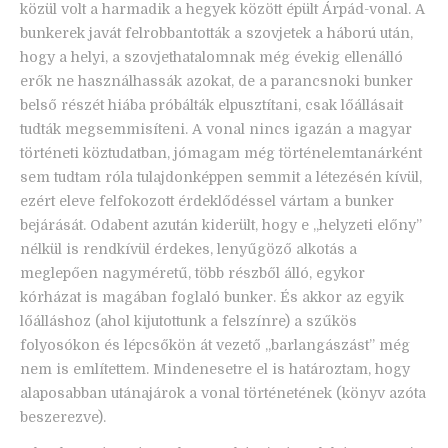
közül volt a harmadik a hegyek között épült Árpád-vonal. A
bunkerek javát felrobbantották a szovjetek a háború után,
hogy a helyi, a szovjethatalomnak még évekig ellenálló
erők ne használhassák azokat, de a parancsnoki bunker
belső részét hiába próbálták elpusztítani, csak lőállásait
tudták megsemmisíteni. A vonal nincs igazán a magyar
történeti köztudatban, jómagam még történelemtanárként
sem tudtam róla tulajdonképpen semmit a létezésén kívül,
ezért eleve felfokozott érdeklődéssel vártam a bunker
bejárását. Odabent azután kiderült, hogy e „helyzeti előny”
nélkül is rendkívül érdekes, lenyűgöző alkotás a
meglepően nagyméretű, több részből álló, egykor
kórházat is magában foglaló bunker. És akkor az egyik
lőálláshoz (ahol kijutottunk a felszínre) a szűkös
folyosókon és lépcsőkön át vezető „barlangászást” még
nem is említettem. Mindenesetre el is határoztam, hogy
alaposabban utánajárok a vonal történetének (könyv azóta
beszerezve).