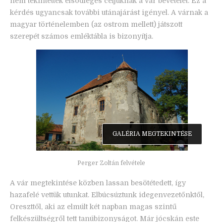
nem tekintették elsődleges céljuknak a vár bevételét. Ez a
kérdés ugyancsak további utánajárást igényel. A várnak a
magyar történelemben (az ostrom mellett) játszott
szerepét számos emléktábla is bizonyítja.
GALÉRIA MEGTEKINTÉSE
Perger Zoltán felvétele
A vár megtekintése közben lassan besötétedett, így
hazafelé vettük utunkat. Elbúcsúztunk idegenvezetőnktől,
Oreszttől, aki az elmúlt két napban magas szintű
felkészültségről tett tanúbizonyságot. Már jócskán este