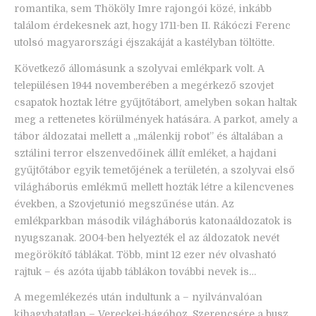
romantika, sem Thököly Imre rajongói közé, inkább
találom érdekesnek azt, hogy 1711-ben II. Rákóczi Ferenc
utolsó magyarországi éjszakáját a kastélyban töltötte.
Következő állomásunk a szolyvai emlékpark volt. A
településen 1944 novemberében a megérkező szovjet
csapatok hoztak létre gyűjtőtábort, amelyben sokan haltak
meg a rettenetes körülmények hatására. A parkot, amely a
tábor áldozatai mellett a „málenkij robot” és általában a
sztálini terror elszenvedőinek állít emléket, a hajdani
gyűjtőtábor egyik temetőjének a területén, a szolyvai első
világháborús emlékmű mellett hozták létre a kilencvenes
években, a Szovjetunió megszűnése után. Az
emlékparkban második világháborús katonaáldozatok is
nyugszanak. 2004-ben helyezték el az áldozatok nevét
megörökítő táblákat. Több, mint 12 ezer név olvasható
rajtuk – és azóta újabb táblákon további nevek is…
A megemlékezés után indultunk a – nyilvánvalóan
kihagyhatatlan – Vereckei-hágóhoz. Szerencsére a busz