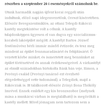
részében a szeptember 24-i eseményekről számolunk be.
Utunk harmadik napján újfent korai reggeli után
indultunk, előző napi idegenvezetőnk, Oreszt kíséretében.
Először Beregszentmiklós, az ottani Telegdi-Rákóczi
kastély megtekintése volt a célunk. A kastély
tulajdonképpen ügyesen el van dugva egy szocializmus-
korabeli lakóépület mögött. A kastélyt Bartos József
festőművész bérli immár másfél évtizede, és tesz meg
mindent az épület fennmaradásáért és felújításáért. Ő
vezetett körbe minket, és ismertetett meg bennünket az
épület történetével és annak érdekességeivel. A várkastélyt
az elmúlt századokban birtokolta Bánk bán veje, Simon, a
Perényi-család (Perényi tanárnő ezt érezhető
elégedettséggel vette tudomásul), a Telegdiek, majd a
Rákócziak is. Itt találkozott először Zrínyi Ilona Thököly
Imrével. Ennek emlékét egy kis bronzszobor (melynek
mása a munkácsi várban is megtalálható) is megörökíti a
kastély mellett. Mivel jómagam nem tartozom sem a