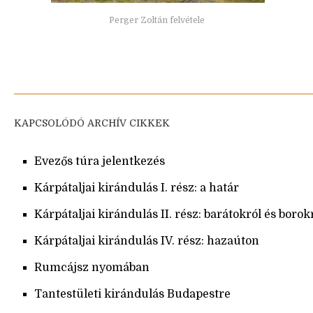
Perger Zoltán felvétele
KAPCSOLÓDÓ ARCHÍV CIKKEK
Evezős túra jelentkezés
Kárpátaljai kirándulás I. rész: a határ
Kárpátaljai kirándulás II. rész: barátokról és borok
Kárpátaljai kirándulás IV. rész: hazaúton
Rumcájsz nyomában
Tantestületi kirándulás Budapestre