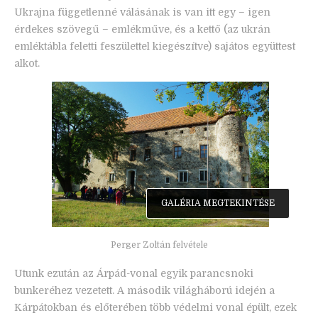
Ukrajna függetlenné válásának is van itt egy – igen
érdekes szövegű – emlékműve, és a kettő (az ukrán
emléktábla feletti feszülettel kiegészítve) sajátos együttest
alkot.
GALÉRIA MEGTEKINTÉSE
Perger Zoltán felvétele
Utunk ezután az Árpád-vonal egyik parancsnoki
bunkeréhez vezetett. A második világháború idején a
Kárpátokban és előterében több védelmi vonal épült, ezek