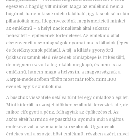
egészen a hágóig vitt minket. Maga az emlékmű nem a
hágónál, hanem kissé odébb található, így kisebb séta után
pillantottuk meg. Idegenvezetőnk megismertetett minket
az emlékmű – a helyi nacionalisták által sokszor
nehezített – építésének történetével. Az emlékmű által
elszenvedett viszontagságok nyomai ma is láthatók (égés-
és festéknyomok például). A táj, a kilátás gyönyörű
(cikksorozatunk első részének címlapképe is itt készült),
de mégsem ez volt a leginkább megkapó, és nem is az
emlékmű, hanem maga a helyszín, a magyarságnak a
Kárpát-medencében töltött most már több, mint 1100
évének egyik szimbóluma.
A buszhoz visszafelé sétálva tűnt fel egy omladozó épület.
Mint kiderült, a szovjet időkben szállodát terveztek ide, de
mikor elfogyott a pénz, felhagytak az építkezéssel. Az
azóta eltelt harminc év pusztítása nyomán mára sajátos
emlékévé vált a szocialista korszaknak. Ugyancsak
érdekes volt a szovjet hősi emlékmű, részben azért, mivel