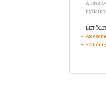
A résztv
nyilatko
LETÖLT
Az esem
Szülői n