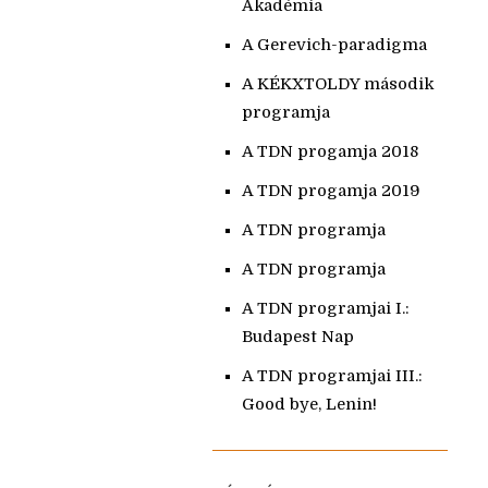
Akadémia
A Gerevich-paradigma
A KÉKXTOLDY második
programja
A TDN progamja 2018
A TDN progamja 2019
A TDN programja
A TDN programja
A TDN programjai I.:
Budapest Nap
A TDN programjai III.:
Good bye, Lenin!