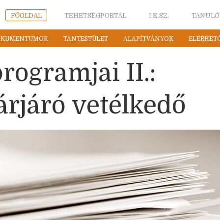
FŐOLDAL
TEHETSÉGPORTÁL
I.K.SZ.
TANULÓ
OKUMENTUMOK
TANTESTÜLET
ALAPÍTVÁNYOK
ELÉRHET
rogramjai II.:
árjáró vetélkedő