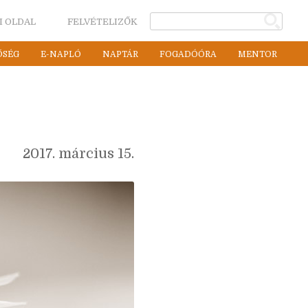
I OLDAL
FELVÉTELIZŐK
ŐSÉG
E-NAPLÓ
NAPTÁR
FOGADÓÓRA
MENTOR
2017. március 15.