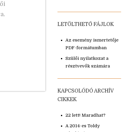
ői
a.
LETÖLTHETŐ FÁJLOK
Az esemény ismertetője
PDF-formátumban
Szülői nyilatkozat a
résztvevők számára
KAPCSOLÓDÓ ARCHÍV
CIKKEK
22 lett! Maradhat?
A 2014-es Toldy