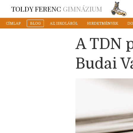
TOLDY FERENC
GIMNÁZIUM
CÍMLAP
BLOG
AZ ISKOLÁRÓL
HIRDETMÉNYEK
D
A TDN p
Budai V