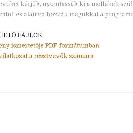
evőket kérjük, nyomtassák ki a mellékelt szül
zatot, és aláírva hozzák magukkal a programr
HETŐ FÁJLOK
ény ismertetője PDF-formátumban
yilatkozat a résztvevők számára