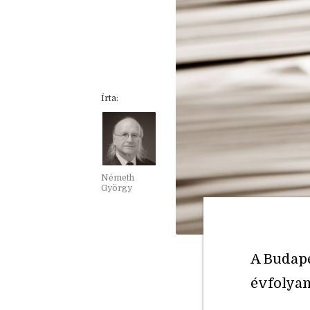
Írta:
Németh
György
A Budape
évfolya