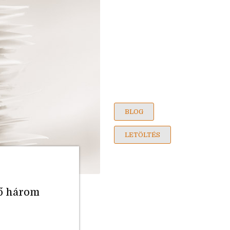
BLOG
LETÖLTÉS
ső három