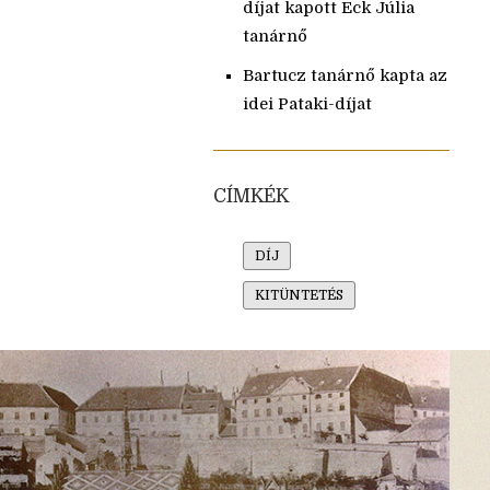
díjat kapott Eck Júlia
tanárnő
Bartucz tanárnő kapta az
idei Pataki-díjat
CÍMKÉK
DÍJ
KITÜNTETÉS