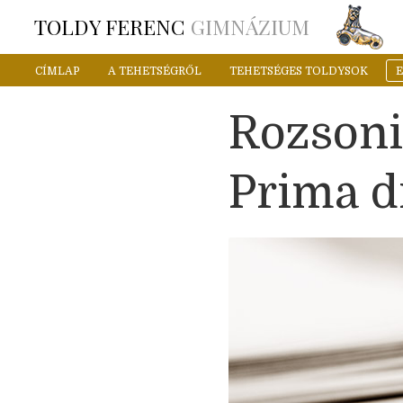
TOLDY FERENC
GIMNÁZIUM
CÍMLAP
A TEHETSÉGRŐL
TEHETSÉGES TOLDYSOK
Rozsoni
Prima dí