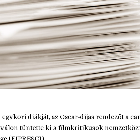
 egykori diákját, az Oscar-díjas rendezőt a ca
iválon tüntette ki a filmkritikusok nemzetköz
ge (FIPRESCI).