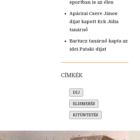
sportban is az élen
Apáczai Csere János-
díjat kapott Eck Júlia
tanárnő
Bartucz tanárnő kapta az
idei Pataki-díjat
CÍMKÉK
DÍJ
ELISMERÉS
KITÜNTETÉS