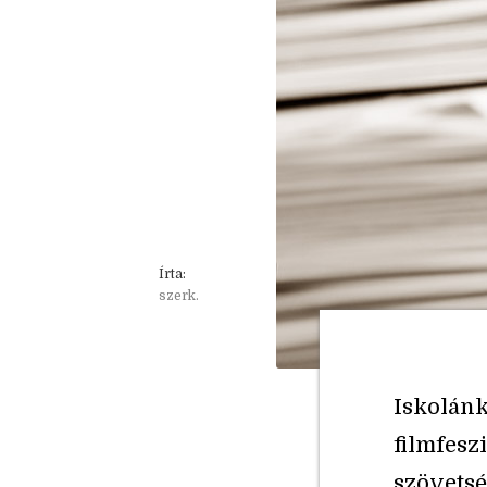
Írta:
szerk.
Iskolánk
filmfesz
szövetsé