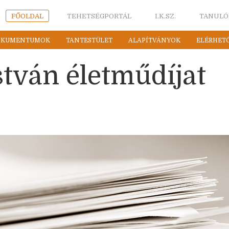
FŐOLDAL
TEHETSÉGPORTÁL
I.K.SZ.
TANULÓ
OKUMENTUMOK
TANTESTÜLET
ALAPÍTVÁNYOK
ELÉRHET
stván életműdíjat