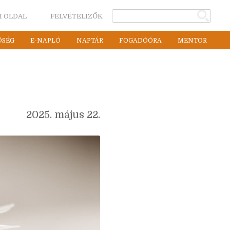
I OLDAL
FELVÉTELIZŐK
ŐSÉG
E-NAPLÓ
NAPTÁR
FOGADÓÓRA
MENTOR
2025. május 22.