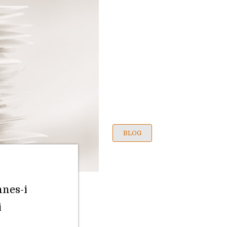
BLOG
nnes-i
i