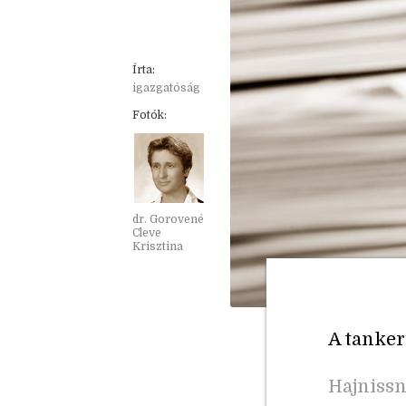
Írta:
igazgatóság
Fotók:
dr. Gorovené
Cleve
Krisztina
A tankerü
Hajnissn