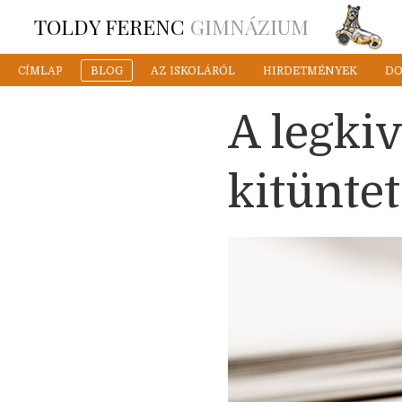
TOLDY FERENC
GIMNÁZIUM
CÍMLAP
BLOG
AZ ISKOLÁRÓL
HIRDETMÉNYEK
D
A legki
kitünte