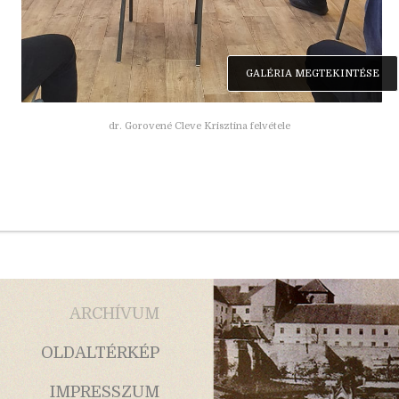
GALÉRIA MEGTEKINTÉSE
dr. Gorovené Cleve Krisztina felvétele
ARCHÍVUM
OLDALTÉRKÉP
IMPRESSZUM