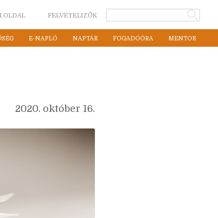
I OLDAL
FELVÉTELIZŐK
ŐSÉG
E-NAPLÓ
NAPTÁR
FOGADÓÓRA
MENTOR
2020. október 16.