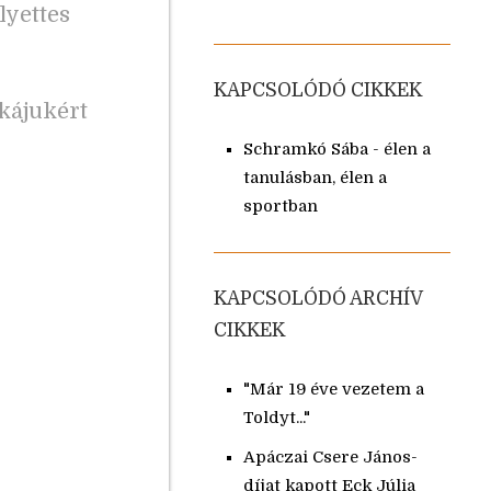
lyettes
KAPCSOLÓDÓ CIKKEK
kájukért
Schramkó Sába - élen a
tanulásban, élen a
sportban
KAPCSOLÓDÓ ARCHÍV
CIKKEK
"Már 19 éve vezetem a
Toldyt..."
Apáczai Csere János-
díjat kapott Eck Júlia