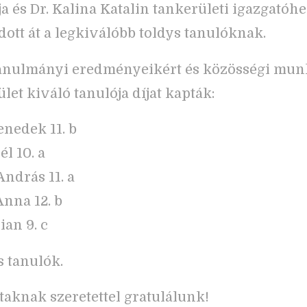
ja és Dr. Kalina Katalin tankerületi igazgatóhe
adott át a legkiválóbb toldys tanulóknak.
anulmányi eredményeikért és közösségi mun
let kiváló tanulója díjat kapták:
nedek 11. b
l 10. a
András 11. a
nna 12. b
ian 9. c
s tanulók.
ttaknak szeretettel gratulálunk!