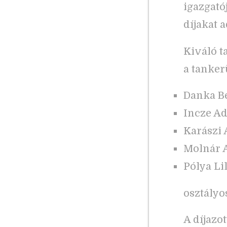
igazgató
díjakat 
Kiváló t
a tankerü
Danka Be
Incze Adé
Karászi 
Molnár A
Pólya Lil
osztályo
A díjazo