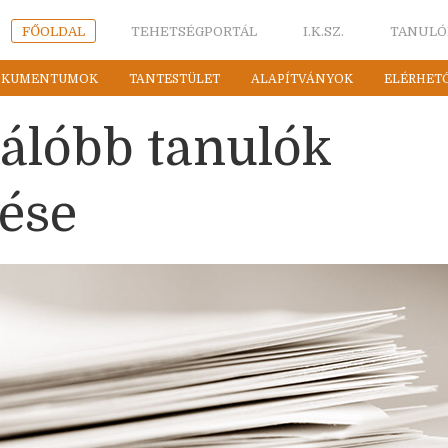
FŐOLDAL
TEHETSÉGPORTÁL
I.K.SZ.
TANULÓ
OKUMENTUMOK
TANTESTÜLET
ALAPÍTVÁNYOK
ELÉRHET
válóbb tanulók
tése