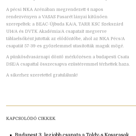
A pécsi NKA Arénában megrendezett 4 napos
rendezvényen a VASAS Pasarét lányai kitűnően
szerepeltek: a BEAC-Újbuda KA/A, TARR KSC Szekszárd
U14/A és DVTK Akadémia/A csapatait megverve
táblaelsőként jutottak az elődöntőbe, ahol az NKA Pécs/A
csapatát 57-39-es győzelemmel utasították maguk mögé.
A pünkösdvasárnapi döntő mérkőzésen a budapesti Csata
DSE/A csapattal összecsapva ezüstéremmel térhettek haza.
A sikerhez szeretettel gratulálunk!
KAPCSOLÓDÓ CIKKEK
Budapest 3. legjobb csapata a Toldy-s Kosarasok