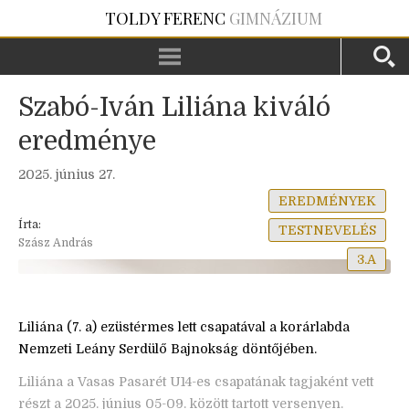
TOLDY FERENC
GIMNÁZIUM
Szabó-Iván Liliána kiváló
eredménye
2025. június 27.
EREDMÉNYEK
Írta:
TESTNEVELÉS
Szász András
3.A
Liliána (7. a) ezüstérmes lett csapatával a korárlabda
Nemzeti Leány Serdülő Bajnokság döntőjében.
Liliána a Vasas Pasarét U14-es csapatának tagjaként vett
részt a 2025. június 05-09. között tartott versenyen.