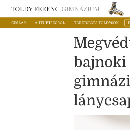
TOLDY FERENC
GIMNÁZIUM
CÍMLAP
A TEHETSÉGRŐL
TEHETSÉGES TOLDYSOK
Megvédt
bajnoki
gimnáz
lánycsa