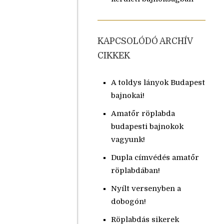
KAPCSOLÓDÓ ARCHÍV
CIKKEK
A toldys lányok Budapest
bajnokai!
Amatőr röplabda
budapesti bajnokok
vagyunk!
Dupla címvédés amatőr
röplabdában!
Nyílt versenyben a
dobogón!
Röplabdás sikerek