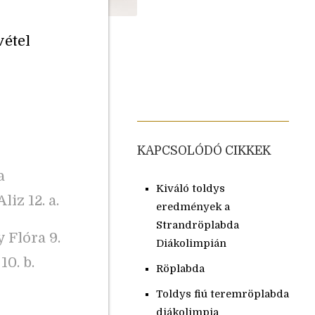
vétel
KAPCSOLÓDÓ CIKKEK
a
Kiváló toldys
liz 12. a.
eredmények a
Strandröplabda
 Flóra 9.
Diákolimpián
10. b.
Röplabda
Toldys fiú teremröplabda
diákolimpia