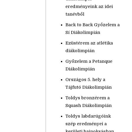
eredményeink az idei
tanévből
Back to Back Győzelem a
Sí Diákolimpián
Ezüstérem az atlétika
diákolimpián
Győzelem a Petanque
Diákolimpián
Országos 5. hely a
Tájfutó Diákolimpián
Toldys bronzérem a
Squash Diákolimpián
Toldys labdarúgóink
szép eredményei a
kerületi bajnokságban