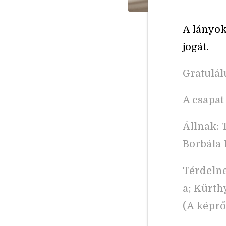
A lányok
jogát.
Gratulá
A csapat 
Állnak: 
Borbála 1
Térdelnek
a; Kürthy
(A képrő