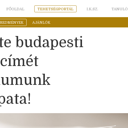
FŐOLDAL
TEHETSÉGPORTÁL
I.K.SZ.
TANULÓ
EREDMÉNYEK
AJÁNLÓK
e budapesti
 címét
iumunk
pata!