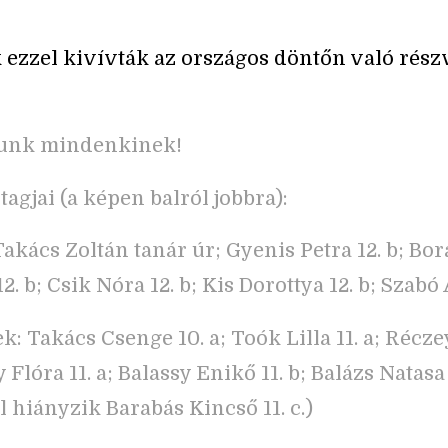
 ezzel kivívták az országos döntőn való rész
lunk mindenkinek!
tagjai (a képen balról jobbra):
Takács Zoltán tanár úr; Gyenis Petra 12. b; Bor
2. b; Csik Nóra 12. b; Kis Dorottya 12. b; Szabó A
: Takács Csenge 10. a; Toók Lilla 11. a; Réczey
 Flóra 11. a; Balassy Enikő 11. b; Balázs Natasa 
l hiányzik Barabás Kincső 11. c.)