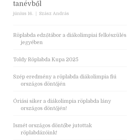
tanévből
június 16. |
Szász András
Röplabda edzőtábor a diákolimpiai felkészülés
jegyében
Toldy Röplabda Kupa 2025
Szép eredmény a röplabda diákolimpia fiú
országos döntőjén
Óriási siker a diákolimpia röplabda lány
országos döntőjén!
Ismét országos döntőbe jutottak
röplabdázóink!