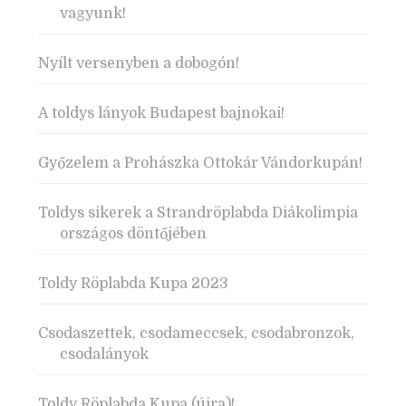
vagyunk!
Nyílt versenyben a dobogón!
A toldys lányok Budapest bajnokai!
Győzelem a Prohászka Ottokár Vándorkupán!
Toldys sikerek a Strandröplabda Diákolimpia
országos döntőjében
Toldy Röplabda Kupa 2023
Csodaszettek, csodameccsek, csodabronzok,
csodalányok
Toldy Röplabda Kupa (újra)!