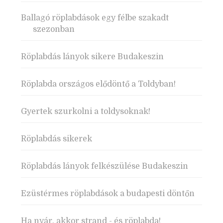
Ballagó röplabdások egy félbe szakadt
szezonban
Röplabdás lányok sikere Budakeszin
Röplabda országos elődöntő a Toldyban!
Gyertek szurkolni a toldysoknak!
Röplabdás sikerek
Röplabdás lányok felkészülése Budakeszin
Ezüstérmes röplabdások a budapesti döntőn
Ha nyár, akkor strand - és röplabda!