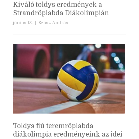
Kiváló toldys eredmények a
Strandröplabda Diákolimpián
június 18. |
Szász András
Toldys fiú teremröplabda
diákolimpia eredményeink az idei