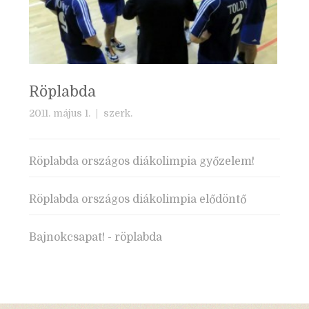
Röplabda
2011. május 1. |
szerk.
Röplabda országos diákolimpia győzelem!
Röplabda országos diákolimpia elődöntő
Bajnokcsapat! - röplabda