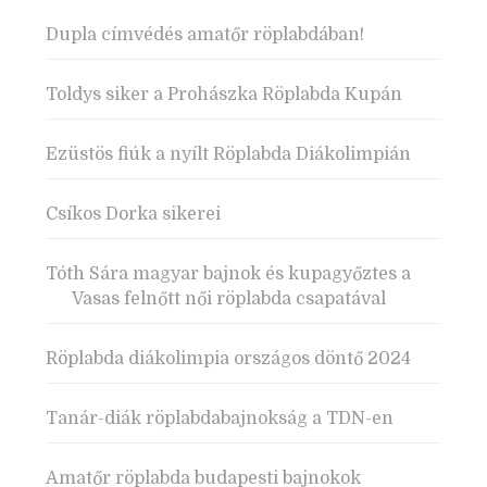
Dupla címvédés amatőr röplabdában!
Toldys siker a Prohászka Röplabda Kupán
Ezüstös fiúk a nyílt Röplabda Diákolimpián
Csíkos Dorka sikerei
Tóth Sára magyar bajnok és kupagyőztes a
Vasas felnőtt női röplabda csapatával
Röplabda diákolimpia országos döntő 2024
Tanár-diák röplabdabajnokság a TDN-en
Amatőr röplabda budapesti bajnokok