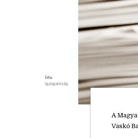
Írta:
igazgatóság
A Magyar
Vaskó Ba