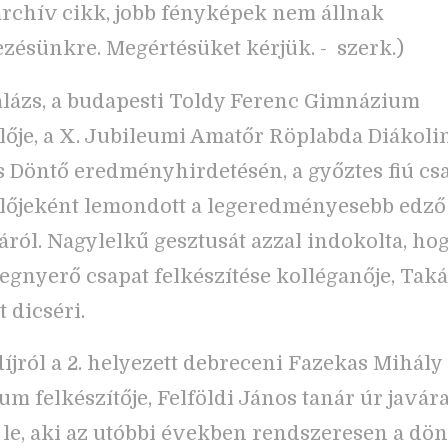
archív cikk, jobb fényképek nem állnak
zésünkre. Megértésüket kérjük. - szerk.)
lázs, a budapesti Toldy Ferenc Gimnázium
lője, a X. Jubileumi Amatőr Röplabda Diákoli
 Döntő eredményhirdetésén, a győztes fiú cs
lőjeként lemondott a legeredményesebb edző
áról. Nagylelkű gesztusát azzal indokolta, hog
egnyerő csapat felkészítése kolléganője, Taká
 dicséri.
íjról a 2. helyezett debreceni Fazekas Mihály
m felkészítője, Felföldi János tanár úr javár
le, aki az utóbbi években rendszeresen a dön