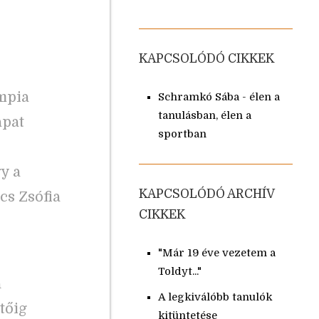
KAPCSOLÓDÓ CIKKEK
mpia
Schramkó Sába - élen a
tanulásban, élen a
apat
sportban
y a
KAPCSOLÓDÓ ARCHÍV
cs Zsófia
CIKKEK
"Már 19 éve vezetem a
Toldyt..."
a
A legkiválóbb tanulók
tőig
kitüntetése