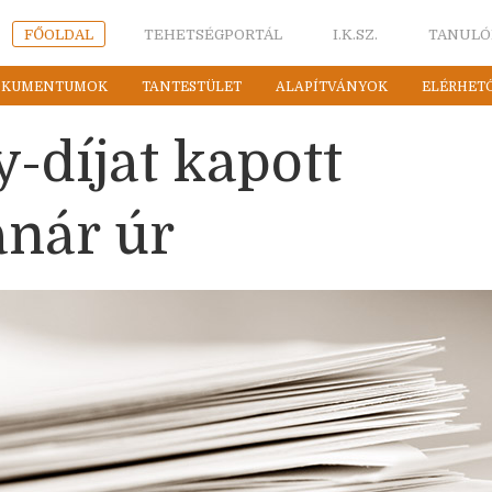
FŐOLDAL
TEHETSÉGPORTÁL
I.K.SZ.
TANULÓ
OKUMENTUMOK
TANTESTÜLET
ALAPÍTVÁNYOK
ELÉRHET
y-díjat kapott
anár úr