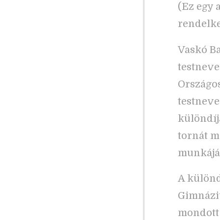
(Ez egy 
rendelke
Vaskó Ba
testneve
Országos
testneve
különdíj
tornát m
munkáját
A különd
Gimnáziu
mondott 