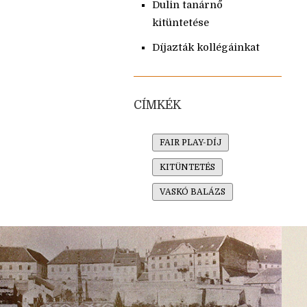
Dulin tanárnő
kitüntetése
Díjazták kollégáinkat
CÍMKÉK
FAIR PLAY-DÍJ
KITÜNTETÉS
VASKÓ BALÁZS