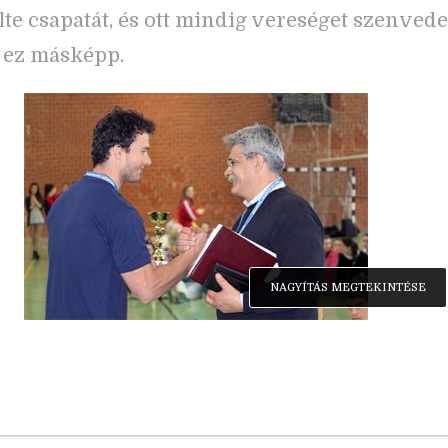
te csapatát, és ott mindig vereséget szenvedet
 ez másképp.
NAGYÍTÁS MEGTEKINTÉSE