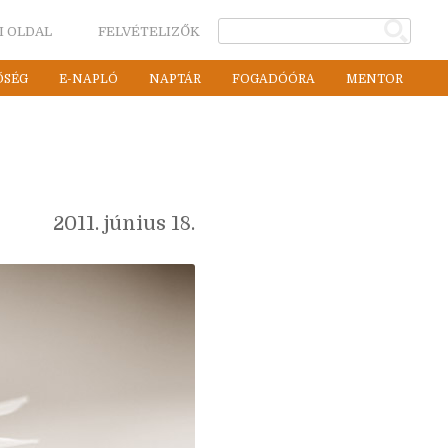
I OLDAL
FELVÉTELIZŐK
ŐSÉG
E-NAPLÓ
NAPTÁR
FOGADÓÓRA
MENTOR
2011. június 18.