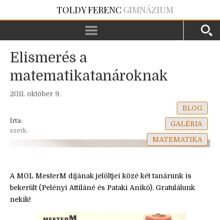
TOLDY FERENC
GIMNÁZIUM
Elismerés a
matematikatanároknak
2011. október 9.
BLOG
Írta:
GALÉRIA
szerk.
MATEMATIKA
A MOL MesterM díjának jelöltjei közé két tanárunk is
bekerült (Pelényi Attiláné és Pataki Anikó). Gratulálunk
nekik!