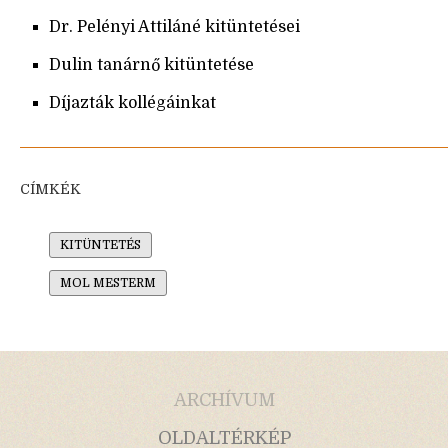
Dr. Pelényi Attiláné kitüntetései
Dulin tanárnő kitüntetése
Díjazták kollégáinkat
CÍMKÉK
KITÜNTETÉS
MOL MESTERM
ARCHÍVUM
OLDALTÉRKÉP