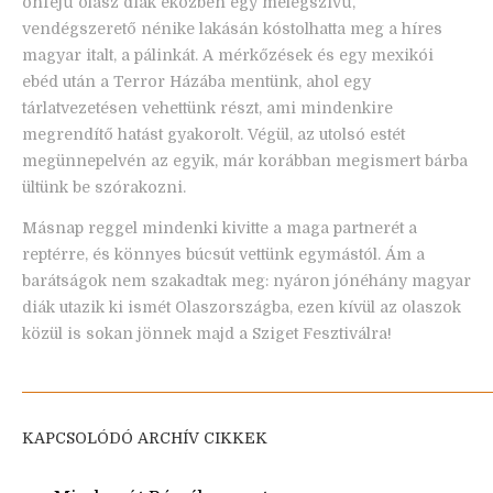
önfejű olasz diák eközben egy melegszívű,
vendégszerető nénike lakásán kóstolhatta meg a híres
magyar italt, a pálinkát. A mérkőzések és egy mexikói
ebéd után a Terror Házába mentünk, ahol egy
tárlatvezetésen vehettünk részt, ami mindenkire
megrendítő hatást gyakorolt. Végül, az utolsó estét
megünnepelvén az egyik, már korábban megismert bárba
ültünk be szórakozni.
Másnap reggel mindenki kivitte a maga partnerét a
reptérre, és könnyes búcsút vettünk egymástól. Ám a
barátságok nem szakadtak meg: nyáron jónéhány magyar
diák utazik ki ismét Olaszországba, ezen kívül az olaszok
közül is sokan jönnek majd a Sziget Fesztiválra!
KAPCSOLÓDÓ ARCHÍV CIKKEK