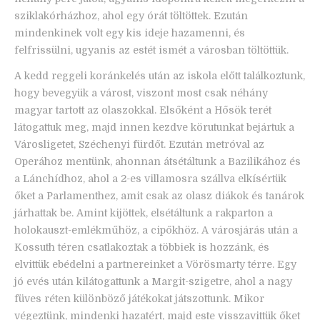
sziklakórházhoz, ahol egy órát töltöttek. Ezután
mindenkinek volt egy kis ideje hazamenni, és
felfrissülni, ugyanis az estét ismét a városban töltöttük.
A kedd reggeli koránkelés után az iskola előtt találkoztunk,
hogy bevegyük a várost, viszont most csak néhány
magyar tartott az olaszokkal. Elsőként a Hősök terét
látogattuk meg, majd innen kezdve körutunkat bejártuk a
Városligetet, Széchenyi fürdőt. Ezután metróval az
Operához mentünk, ahonnan átsétáltunk a Bazilikához és
a Lánchídhoz, ahol a 2-es villamosra szállva elkísértük
őket a Parlamenthez, amit csak az olasz diákok és tanárok
járhattak be. Amint kijöttek, elsétáltunk a rakparton a
holokauszt-emlékműhöz, a cipőkhöz. A városjárás után a
Kossuth téren csatlakoztak a többiek is hozzánk, és
elvittük ebédelni a partnereinket a Vörösmarty térre. Egy
jó evés után kilátogattunk a Margit-szigetre, ahol a nagy
füves réten különböző játékokat játszottunk. Mikor
végeztünk, mindenki hazatért, majd este visszavittük őket