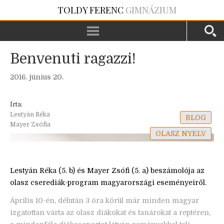
TOLDY FERENC
GIMNÁZIUM
Benvenuti ragazzi!
2016. június 20.
Írta:
Lestyán Réka
BLOG
Mayer Zsófia
OLASZ NYELV
Lestyán Réka (5. b) és Mayer Zsófi (5. a) beszámolója az
olasz cserediák-program magyarországi eseményeiről.
Április 10-én, délután 3 óra körül már minden magyar
izgatottan várta az olasz diákokat és tanárokat a reptéren,