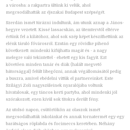
a városba: a rakpartra ültünk ki velük, ahol
megcsodálhatták az éjszakai Budapest szépségét.
Szerdán ismét túrázni indultunk, ám utunk aznap a János-
hegyre vezetett. Kissé lassacskán, az ütemtervtől eltérve
értünk fel a kilátóhoz, ahol sok szép képet készíthettünk az
elénk táruló fővárosról. Ezután egy rövidke pihenő
következett: mindenki kifújhatta magát és - a nagy
melegre való tekintettel - ehetett egy kis fagyit. Ezt
követően minden tanár és diák (halált megvető
bátorsággal) felült libegőzni, annak végállomásától pedig
a buszra, amivel ebédelni vittük el partnereinket. Este
Szilágyi Zoli nagyszüleinek nyaralójába voltunk
hivatalosak, egy táncos kerti partyba, ahol mindenki jól
szórakozott, ezen kívül sok titokra derült fény.
Az utolsó napon, csütörtökön az olaszok ismét
megcsodálhatták iskolánkat és annak tornatermét egy-egy
barátságos röplabda és focimeccs keretében. Néhány