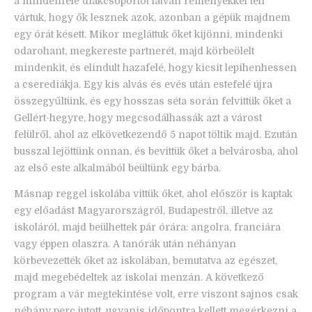
a mindenféle diákcsoportot látván reményekkel teli
vártuk, hogy ők lesznek azok, azonban a gépük majdnem
egy órát késett. Mikor megláttuk őket kijönni, mindenki
odarohant, megkereste partnerét, majd körbeölelt
mindenkit, és elindult hazafelé, hogy kicsit lepihenhessen
a cserediákja. Egy kis alvás és evés után estefelé újra
összegyűltünk, és egy hosszas séta során felvittük őket a
Gellért-hegyre, hogy megcsodálhassák azt a várost
felülről, ahol az elkövetkezendő 5 napot töltik majd. Ezután
busszal lejöttünk onnan, és bevittük őket a belvárosba, ahol
az első este alkalmából beültünk egy bárba.
Másnap reggel iskolába vittük őket, ahol először is kaptak
egy előadást Magyarországról, Budapestről, illetve az
iskoláról, majd beülhettek pár órára: angolra, franciára
vagy éppen olaszra. A tanórák után néhányan
körbevezették őket az iskolában, bemutatva az egészet,
majd megebédeltek az iskolai menzán. A következő
program a vár megtekintése volt, erre viszont sajnos csak
néhány perc jutott, ugyanis időpontra kellett megérkezni a