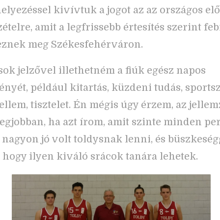
helyezéssel kivívtuk a jogot az az országos e
ételre, amit a legfrissebb értesítés szerint feb
eznek meg Székesfehérváron.
ok jelzővel illethetném a fiúk egész napos
ményét, például kitartás, küzdeni tudás, sports
llem, tisztelet. Én mégis úgy érzem, az jellemz
legjobban, ha azt írom, amit szinte minden pe
 nagyon jó volt toldysnak lenni, és büszkeség
l, hogy ilyen kiváló srácok tanára lehetek.