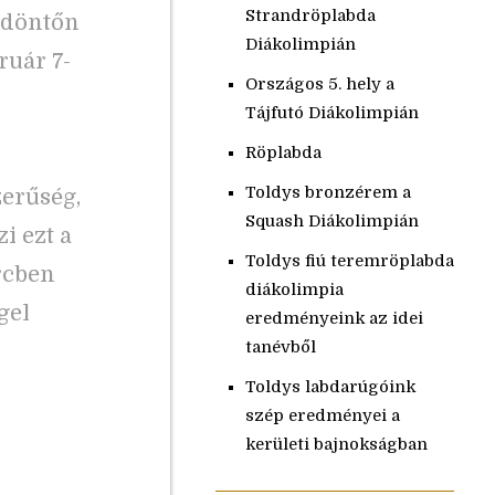
Strandröplabda
lődöntőn
Diákolimpián
ruár 7-
Országos 5. hely a
Tájfutó Diákolimpián
Röplabda
Toldys bronzérem a
zerűség,
Squash Diákolimpián
i ezt a
Toldys fiú teremröplabda
rcben
diákolimpia
gel
eredményeink az idei
tanévből
Toldys labdarúgóink
szép eredményei a
kerületi bajnokságban