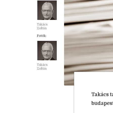
Takács
Zoltán
Fotók:
Takács
Zoltán
Takács t
budapest