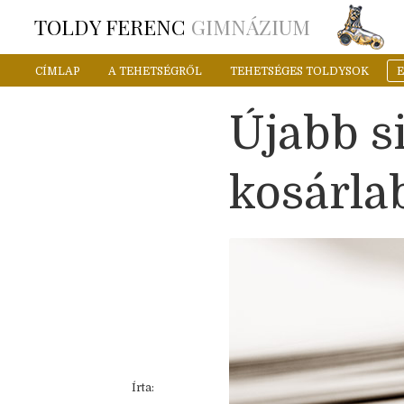
TOLDY FERENC
GIMNÁZIUM
CÍMLAP
A TEHETSÉGRŐL
TEHETSÉGES TOLDYSOK
Újabb si
kosárla
Írta: