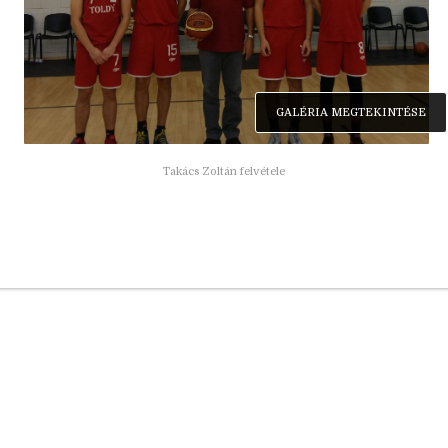
GALÉRIA MEGTEKINTÉSE
Takács Zoltán felvétele