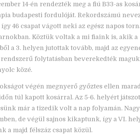
cember 14-én rendezték meg a fiú B33-as kosá
pia budapesti fordulóját. Rekordszámú neve
, így 46 csapat vágott neki az egész napos tor
rnokban. Köztük voltak a mi fiaink is, akik a
őből a 3. helyen jutottak tovább, majd az egyen
 rendszerű folytatásban beverekedték maguk
nyolc közé.
jnokságot végén megnyerő győztes ellen mara
időn túl kapott kosárral. Az 5-6. helyért játszot
ünk már a tizedik volt a nap folyamán. Nagy
ben, de végül sajnos kikaptunk, így a VI. he
k a majd félszáz csapat közül.