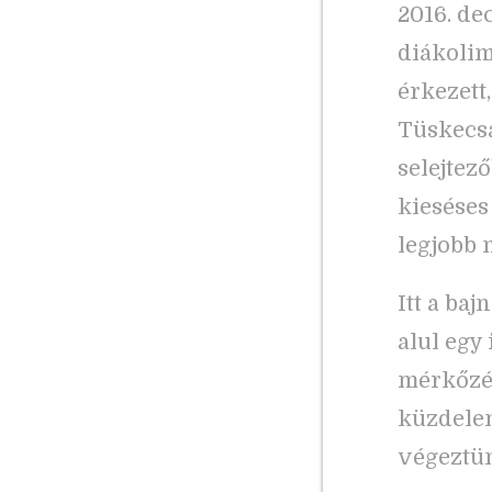
2016. de
diákolim
érkezett
Tüskecsa
selejtez
kieséses
legjobb 
Itt a ba
alul egy 
mérkőzés
küzdelem
végeztün