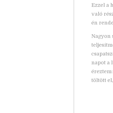
Ezzel a 
való rész
én rend
Nagyon s
teljesít
csapatsze
napot a 
éreztem:
töltött e