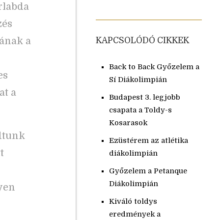
rlabda
zés
nának a
KAPCSOLÓDÓ CIKKEK
Back to Back Győzelem a
es
Sí Diákolimpián
at a
Budapest 3. legjobb
csapata a Toldy-s
Kosarasok
dtunk
Ezüstérem az atlétika
t
diákolimpián
Győzelem a Petanque
Diákolimpián
lyen
Kiváló toldys
eredmények a