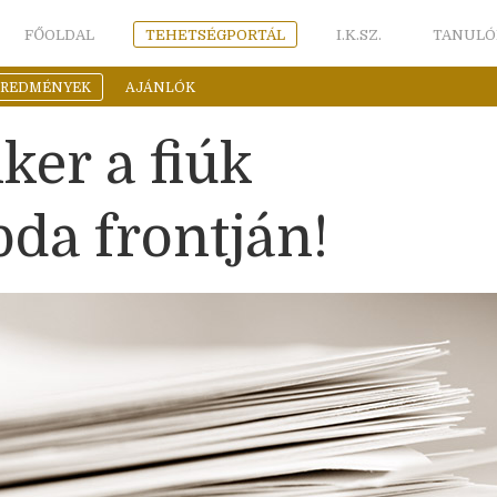
FŐOLDAL
TEHETSÉGPORTÁL
I.K.SZ.
TANULÓ
EREDMÉNYEK
AJÁNLÓK
ker a fiúk
bda frontján!