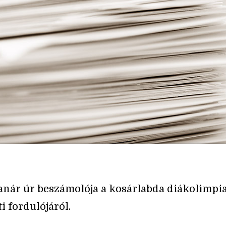
anár úr beszámolója a kosárlabda diákolimpi
i fordulójáról.