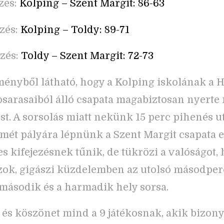
zés:
Kolping – Szent Margit: 86-63
zés:
Kolping – Toldy: 89-71
zés:
Toldy – Szent Margit: 72-73
ényből látható, hogy a Kolping iskolának a
osarasaiból álló csapata magabiztosan nyerte
t. A sorsolás miatt nekünk 15 perc pihenés u
ismét pályára lépnünk a Szent Margit csapata e
s kifejezésnek tűnik, de tükrözi a valóságot, 
ok, gigászi küzdelemben az utolsó másodpe
a második és a harmadik hely sorsa.
t és köszönet mind a 9 játékosnak, akik bizony