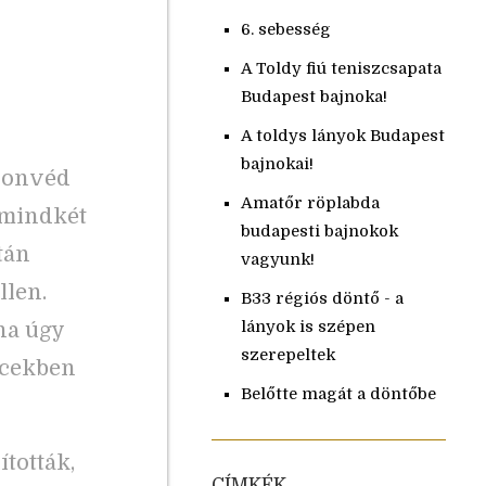
6. sebesség
A Toldy fiú teniszcsapata
Budapest bajnoka!
A toldys lányok Budapest
bajnokai!
 Honvéd
Amatőr röplabda
 mindkét
budapesti bajnokok
tán
vagyunk!
llen.
B33 régiós döntő - a
lányok is szépen
ha úgy
szerepeltek
rcekben
Belőtte magát a döntőbe
ították,
CÍMKÉK