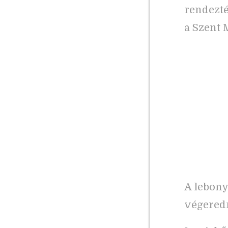
rendezté
a Szent 
A lebony
végered