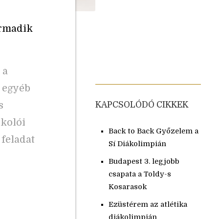
armadik
 a
 egyéb
s
KAPCSOLÓDÓ CIKKEK
rkolói
Back to Back Győzelem a
 feladat
Sí Diákolimpián
Budapest 3. legjobb
csapata a Toldy-s
Kosarasok
Ezüstérem az atlétika
diákolimpián