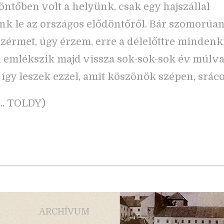
öntőben volt a helyünk, csak egy hajszállal
k le az országos elődöntőről. Bár szomorúan
nzérmet, úgy érzem, erre a délelőttre minden
 emlékszik majd vissza sok-sok-sok év múlva 
 így leszek ezzel, amit köszönök szépen, srác
…... TOLDY)
ARCHÍVUM