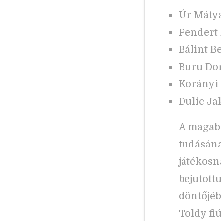
Úr Mátyá
Pendert 
Bálint B
Buru Dom
Korányi 
Dulic Ja
A magabi
tudásána
játékosn
bejutott
döntőjébe
Toldy fi