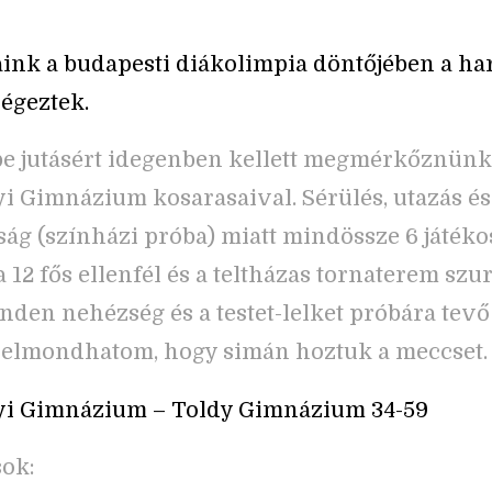
ink a budapesti diákolimpia döntőjében a h
égeztek.
e jutásért idegenben kellett megmérkőznünk
i Gimnázium kosarasaival. Sérülés, utazás és
tság (színházi próba) miatt mindössze 6 játéko
 12 fős ellenfél és a teltházas tornaterem szu
inden nehézség és a testet-lelket próbára tevő
 elmondhatom, hogy simán hoztuk a meccset.
yi Gimnázium – Toldy Gimnázium 34-59
sok: