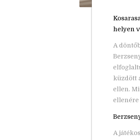
Kosarasa
helyen v
A döntőb
Berzseny
elfoglal
küzdött a
ellen. M
ellenére
Berzsen
A játéko