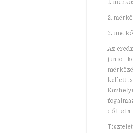
1. mérkő
2. mérkő
3. mérkő
Az eredm
junior k
mérkőzés
kellett 
Közhelye
fogalmaz
dőlt el 
Tisztele