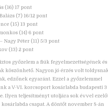
s (16) 17 pont
Balázs (7) 16/12 pont
ence (15) 13 pont
onkos (14) 6 pont
– Nagy Péter (11) 5/3 pont
kov (13) 2 pont
ztos győzelem a fiúk fegyelmezettségének és
k köszönhető. Nagyon jó érzés volt toldysnak
ak, edzőnek egyaránt. Ezzel a győzelemmel
unk a V-VI. korcsoport kosárlabda budapesti 3
. Ilyen teljesítményt utoljára sok évvel ezelőtt
ú kosárlabda csapat. A döntőt november 8-án