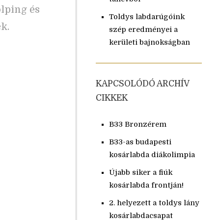
lping és
Toldys labdarúgóink
k.
szép eredményei a
kerületi bajnokságban
KAPCSOLÓDÓ ARCHÍV
CIKKEK
B33 Bronzérem
B33-as budapesti
kosárlabda diákolimpia
Újabb siker a fiúk
kosárlabda frontján!
2. helyezett a toldys lány
kosárlabdacsapat