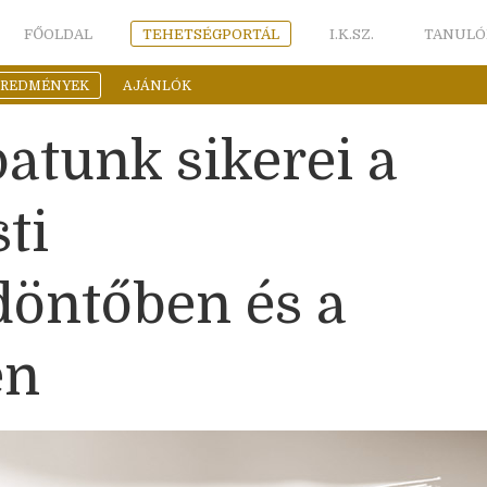
FŐOLDAL
TEHETSÉGPORTÁL
I.K.SZ.
TANULÓ
EREDMÉNYEK
AJÁNLÓK
atunk sikerei a
ti
öntőben és a
en