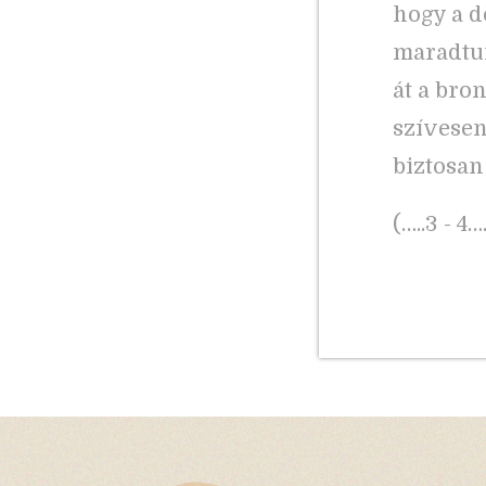
hogy a d
maradtun
át a bro
szívesen
biztosan
(…..3 - 4