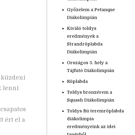
Győzelem a Petanque
Diákolimpián
Kiváló toldys
eredmények a
Strandröplabda
Diákolimpián
Országos 5. hely a
Tájfutó Diákolimpián
 küzdeni
Röplabda
 lenni
Toldys bronzérem a
Squash Diákolimpián
 csapatos
Toldys fiú teremröplabda
diákolimpia
 ért el a
eredményeink az idei
tanévből