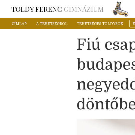
TOLDY FERENC
GIMNÁZIUM
CÍMLAP
A TEHETSÉGRŐL
TEHETSÉGES TOLDYSOK
Fiú csap
budapes
negyedd
döntőb