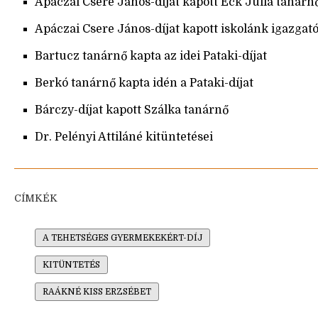
Apáczai Csere János-díjat kapott Eck Júlia tanárn
Apáczai Csere János-díjat kapott iskolánk igazgató
Bartucz tanárnő kapta az idei Pataki-díjat
Berkó tanárnő kapta idén a Pataki-díjat
Bárczy-díjat kapott Szálka tanárnő
Dr. Pelényi Attiláné kitüntetései
CÍMKÉK
A TEHETSÉGES GYERMEKEKÉRT-DÍJ
KITÜNTETÉS
RAÁKNÉ KISS ERZSÉBET