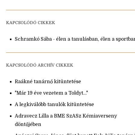
KAPCSOLÓDÓ CIKKEK
Schramkó Sába - élen a tanulásban, élen a sportba
KAPCSOLÓDÓ ARCHÍV CIKKEK
Raákné tanárnő kitüntetése
"Már 19 éve vezetem a Toldyt..."
A legkiválóbb tanulók kitüntetése
Adravecz Lilla a BME SzASz Kémiaverseny
döntőjében