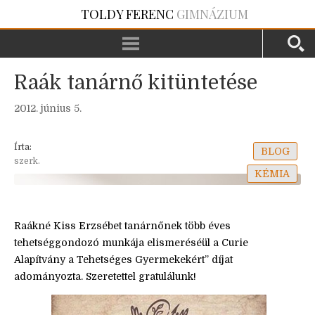
TOLDY FERENC
GIMNÁZIUM
Raák tanárnő kitüntetése
2012. június 5.
Írta:
BLOG
szerk.
KÉMIA
Raákné Kiss Erzsébet tanárnőnek több éves
tehetséggondozó munkája elismeréséül a Curie
Alapítvány a Tehetséges Gyermekekért” díjat
adományozta. Szeretettel gratulálunk!