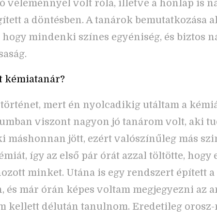
ó véleménnyel volt róla, illetve a honlap is 
gített a döntésben. A tanárok bemutatkozása a
, hogy mindenki színes egyéniség, és biztos n
saság.
tt kémiatanár?
történet, mert én nyolcadikig utáltam a kémiá
mban viszont nagyon jó tanárom volt, aki tu
 máshonnan jött, ezért valószínűleg más szin
émiát, így az első pár órát azzal töltötte, hogy 
hozott minket. Utána is egy rendszert épített a
, és már órán képes voltam megjegyezni az a
m kellett délután tanulnom. Eredetileg orosz