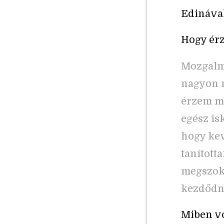
Edinával
Hogy érz
Mozgalma
nagyon m
érzem m
egész is
hogy kev
tanított
megszokn
kezdődne
Miben vo