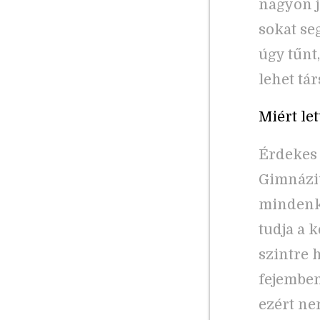
nagyon j
sokat se
úgy tűnt
lehet tár
Miért le
Érdekes 
Gimnáziu
mindenki
tudja a k
szintre 
fejemben
ezért ne