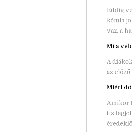
Eddig ve
kémia jo
van a ha
Mi a vél
A diákok
az előz
Miért dö
Amikor f
tíz legjo
éredekl