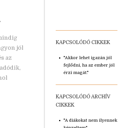
?
mindig
KAPCSOLÓDÓ CIKKEK
gyon jól
s az
"Akkor lehet igazán jól
fejlődni, ha az ember jól
 adódik,
érzi magát."
hol
KAPCSOLÓDÓ ARCHÍV
CIKKEK
"A diákokat nem ilyennek
képzeltem"