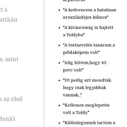
t a
"A kedvencem a hatalmas
oroszlánfejes kilincs"
atikán
"A kíváncsiság is hajtott
a Toldyba"
"A testnevelés tanárom a
példaképem volt"
s, mint
"Alig hittem,hogy 45
perc volt"
"Itt pedig azt mondták,
hogy csak legjobbak
vannak..."
 az első
"Kellemes meglepetés
volt a Toldy"
denki
"Különlegesnek tartom a