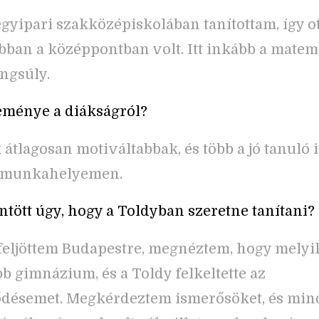
gyipari szakközépiskolában tanítottam, így ot
bban a középpontban volt. Itt inkább a matem
ngsúly.
eménye a diákságról?
 átlagosan motiváltabbak, és több a jó tanuló i
ő munkahelyemen.
ntött úgy, hogy a Toldyban szeretne tanítani?
eljöttem Budapestre, megnéztem, hogy melyik
bb gimnázium, és a Toldy felkeltette az
ődésemet. Megkérdeztem ismerősöket, és min