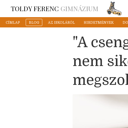
TOLDY FERENC
GIMNÁZIUM
CÍMLAP
BLOG
AZ ISKOLÁRÓL
HIRDETMÉNYEK
D
"A csen
nem sik
megszo