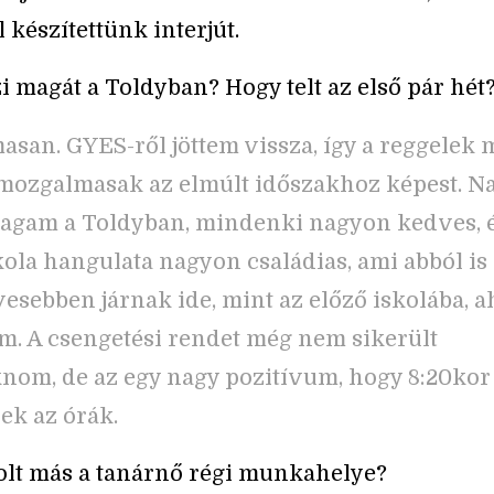
 készítettünk interjút.
i magát a Toldyban? Hogy telt az első pár hét
san. GYES-ről jöttem vissza, így a reggelek 
ozgalmasak az elmúlt időszakhoz képest. Na
agam a Toldyban, mindenki nagyon kedves, é
kola hangulata nagyon családias, ami abból is
esebben járnak ide, mint az előző iskolába, a
am. A csengetési rendet még nem sikerült
om, de az egy nagy pozitívum, hogy 8:20kor
k az órák.
lt más a tanárnő régi munkahelye?