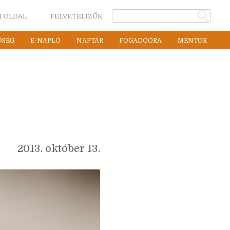
I OLDAL
FELVÉTELIZŐK
ŐSÉG
E-NAPLÓ
NAPTÁR
FOGADÓÓRA
MENTOR
2013. október 13.