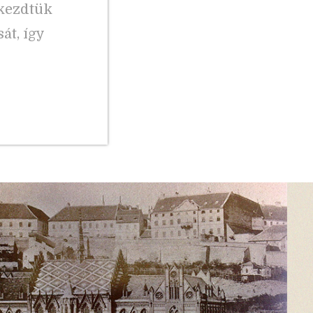
lkezdtük
át, így