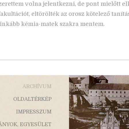
zerettem volna jelentkezni, de pont mielőtt e
akultációt, eltörölték az orosz kötelező tanítás
 inkább kémia-matek szakra mentem.
ARCHÍVUM
OLDALTÉRKÉP
IMPRESSZUM
ÁNYOK, EGYESÜLET