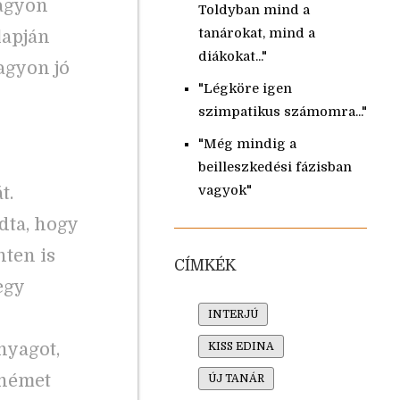
nagyon
Toldyban mind a
tanárokat, mind a
lapján
diákokat..."
agyon jó
"Légköre igen
szimpatikus számomra..."
"Még mindig a
beilleszkedési fázisban
t.
vagyok"
dta, hogy
ten is
CÍMKÉK
egy
INTERJÚ
nyagot,
KISS EDINA
-német
ÚJ TANÁR