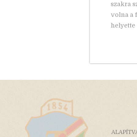
szakra s
volna a f
helyette
ALAPÍTV