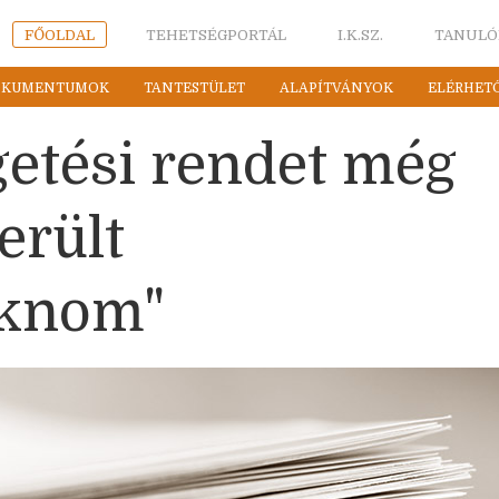
FŐOLDAL
TEHETSÉGPORTÁL
I.K.SZ.
TANULÓ
OKUMENTUMOK
TANTESTÜLET
ALAPÍTVÁNYOK
ELÉRHET
getési rendet még
erült
knom"