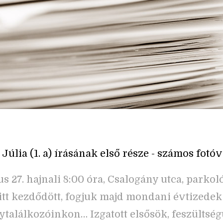
úlia (1. a) írásának első része - számos fotóv
s 27. hajnali 8:00 óra, Csalogány utca, parkoló
tt kezdődött, fogjuk majd mondani évtizede
lytalálkozóinkon… Izgatott elsősök, feszültsé