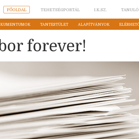
FŐOLDAL
TEHETSÉGPORTÁL
I.K.SZ.
TANULÓ
OKUMENTUMOK
TANTESTÜLET
ALAPÍTVÁNYOK
ELÉRHET
bor forever!