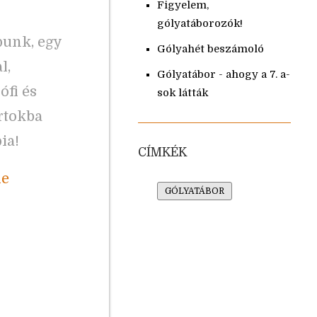
Figyelem,
gólyatáborozók!
punk, egy
Gólyahét beszámoló
l,
Gólyatábor - ahogy a 7. a-
ófi és
sok látták
rtokba
ia!
CÍMKÉK
de
GÓLYATÁBOR