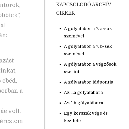
ntorok,
KAPCSOLÓDÓ ARCHÍV
CIKKEK
öbbiek”,
al
A gólyatábor a 7. a-sok
án:
szemével
?
A gólyatábor a 7. b-sek
szemével
azást
A gólyatábor a végzősök
inkat,
szerint
 ebéd,
A gólyatábor időpontja
ősorban a
Az 1.a gólyatábora
Az 1.b gólyatábora
é volt.
Egy korszak vége és
 éreztem
kezdete