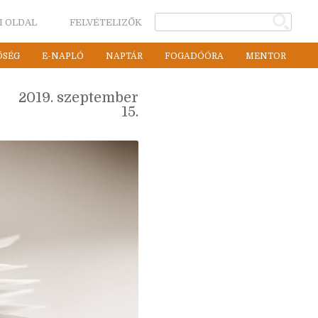
I OLDAL
FELVÉTELIZŐK
ŐSÉG
E-NAPLÓ
NAPTÁR
FOGADÓÓRA
MENTOR
2019. szeptember
15.