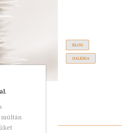
BLOG
GALÉRIA
al.
:
k múltán
güket