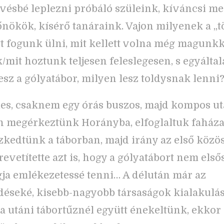
vésbé leplezni próbáló szüleink, kíváncsi me
őnökök, kísérő tanáraink. Vajon milyenek a „t
tt fogunk ülni, mit kellett volna még magunkk
mit hoztunk teljesen feleslegesen, s egyáltal
esz a gólyatábor, milyen lesz toldysnak lenni
es, csaknem egy órás buszos, majd kompos ut
 megérkeztünk Horányba, elfoglaltuk faháza
kedtünk a táborban, majd irány az első közös
revetítette azt is, hogy a gólyatábort nem els
gja emlékezetessé tenni… A délután már az
éseké, kisebb-nagyobb társaságok kialakulásá
a utáni tábortűznél együtt énekeltünk, ekkor