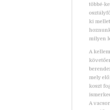
többé-ke
osztályf
ki melle
hoznunk/
milyen l
A kellem
követően
berendez
mely elő
koszt fo
ismerked
A vacsor