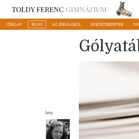
TOLDY FERENC
GIMNÁZIUM
CÍMLAP
BLOG
AZ ISKOLÁRÓL
HIRDETMÉNYEK
D
Gólyatá
Írta: