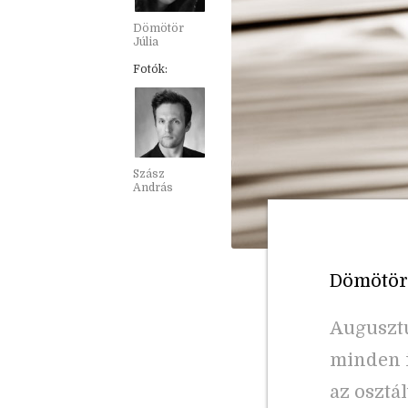
Dömötör
Júlia
Fotók:
Szász
András
Dömötör J
Augusztu
minden i
az osztá