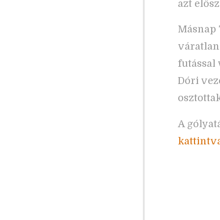
azt elős
Másnap 7
váratlan
futással 
Dóri vez
osztotta
A gólyat
kattintv