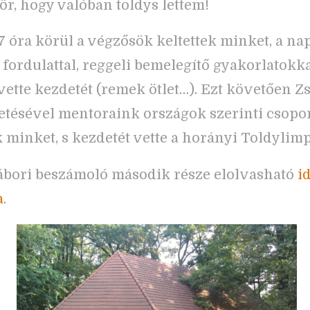
zör, hogy valóban toldys lettem!
 óra körül a végzősök keltettek minket, a na
 fordulattal, reggeli bemelegítő gyakorlatokka
vette kezdetét (remek ötlet…). Ezt követően Zs
etésével mentoraink országok szerinti csopo
k minket, s kezdetét vette a horányi Toldylimp
ábori beszámoló második része elolvasható
i
a
.