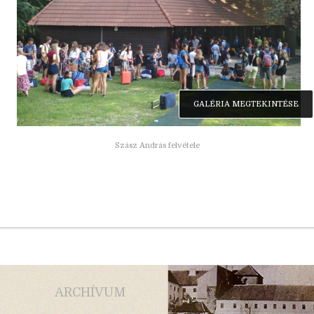
GALÉRIA MEGTEKINTÉSE
Szász András felvétele
ARCHÍVUM