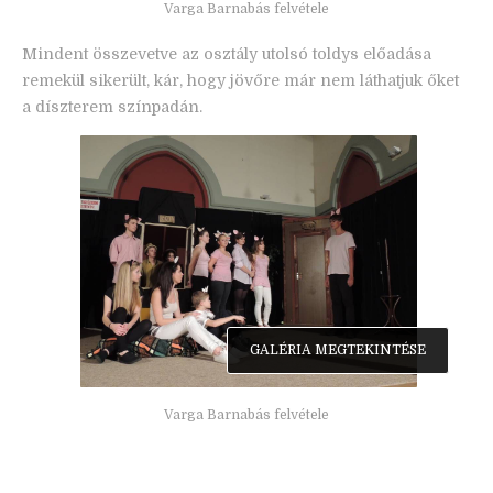
Varga Barnabás felvétele
Mindent összevetve az osztály utolsó toldys előadása
remekül sikerült, kár, hogy jövőre már nem láthatjuk őket
a díszterem színpadán.
GALÉRIA MEGTEKINTÉSE
Varga Barnabás felvétele