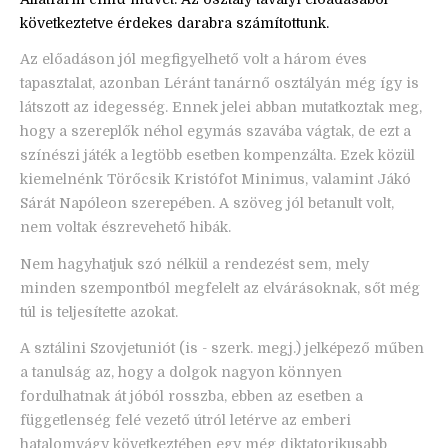
következtetve érdekes darabra számítottunk.
Az előadáson jól megfigyelhető volt a három éves
tapasztalat, azonban Léránt tanárnő osztályán még így is
látszott az idegesség. Ennek jelei abban mutatkoztak meg,
hogy a szereplők néhol egymás szavába vágtak, de ezt a
színészi játék a legtöbb esetben kompenzálta. Ezek közül
kiemelnénk Törőcsik Kristófot Minimus, valamint Jákó
Sárát Napóleon szerepében. A szöveg jól betanult volt,
nem voltak észrevehető hibák.
Nem hagyhatjuk szó nélkül a rendezést sem, mely
minden szempontból megfelelt az elvárásoknak, sőt még
túl is teljesítette azokat.
A sztálini Szovjetuniót (
is - szerk. megj.
) jelképező műben
a tanulság az, hogy a dolgok nagyon könnyen
fordulhatnak át jóból rosszba, ebben az esetben a
függetlenség felé vezető útról letérve az emberi
hatalomvágy következtében egy még diktatorikusabb