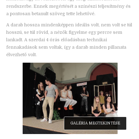
rendszerbe. Ennek megértését a színészi teljesítmény és
a pontosan betanult szöveg tette lehetővé.
A darab hossza mindenképpen ideális volt, nem volt se túl
hosszú, se túl rövid, a nézők figyelme egy percre sem
lankadt. A szerdai 4 órás előadásban technikai
fennakadások sem voltak, így a darab minden pillanata
élvezhető volt.
GALÉRIA MEGTEKINTÉSE