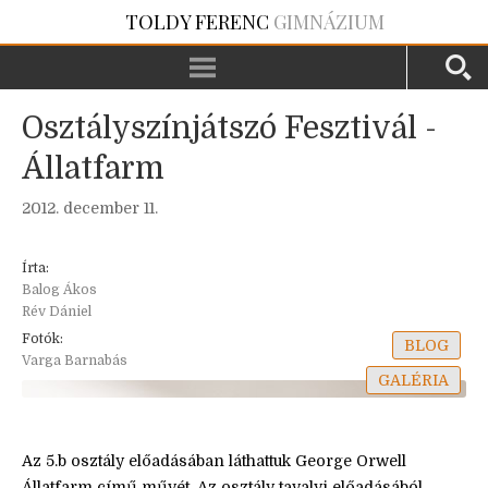
TOLDY FERENC
GIMNÁZIUM
Osztályszínjátszó Fesztivál -
Állatfarm
2012. december 11.
Írta:
Balog Ákos
Rév Dániel
Fotók:
BLOG
Varga Barnabás
GALÉRIA
Az 5.b osztály előadásában láthattuk George Orwell
Állatfarm című művét. Az osztály tavalyi előadásából