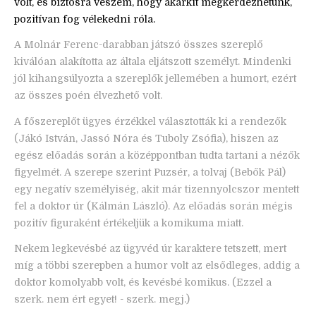
volt, és biztosra veszem, hogy akárkit megkérdezhetünk,
pozitívan fog vélekedni róla.
A Molnár Ferenc-darabban játszó összes szereplő
kiválóan alakította az általa eljátszott személyt. Mindenki
jól kihangsúlyozta a szereplők jellemében a humort, ezért
az összes poén élvezhető volt.
A főszereplőt ügyes érzékkel választották ki a rendezők
(Jákó István, Jassó Nóra és Tuboly Zsófia), hiszen az
egész előadás során a középpontban tudta tartani a nézők
figyelmét. A szerepe szerint Puzsér, a tolvaj (Bebők Pál)
egy negatív személyiség, akit már tizennyolcszor mentett
fel a doktor úr (Kálmán László). Az előadás során mégis
pozitív figuraként értékeljük a komikuma miatt.
Nekem legkevésbé az ügyvéd úr karaktere tetszett, mert
míg a többi szerepben a humor volt az elsődleges, addig a
doktor komolyabb volt, és kevésbé komikus. (Ezzel a
szerk. nem ért egyet! - szerk. megj.)