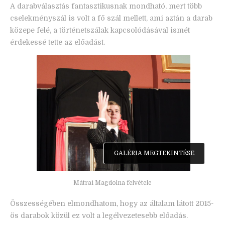
A darabválasztás fantasztikusnak mondható, mert több
cselekményszál is volt a fő szál mellett, ami aztán a darab
közepe felé, a történetszálak kapcsolódásával ismét
érdekessé tette az előadást.
GALÉRIA MEGTEKINTÉSE
Mátrai Magdolna felvétele
Összességében elmondhatom, hogy az általam látott 2015-
ös darabok közül ez volt a legélvezetesebb előadás.