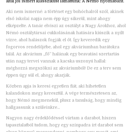
által jól ismert klasszikust láthattunk: A
Némó nyomában
t.
Aki nem ismerné: a történet egy bohóchalról szól, akinek
első iskolai napja nem épp úgy sikerül, mint ahogy
elképzelte. A tanár elviszi az osztályt a Nagy Árokhoz, ahol
Némó osztálytársai cukkolásának hatására kiúszik a nyílt
vízre, ahol halászok fogják el őt. Így keveredik egy
fogorvos rendelőjébe, ahol egy akváriumban barátokra
talál. Az akvárium „fő” halának egy beavatási szertartás
után nagy tervei vannak a kacska uszonyú hallal:
méghozzá megszökni az akváriumból! De ez a terv sem
éppen úgy sül el, ahogy akarják.
Közben apja is keresi egyetlen fiát, aki hihetetlen
kalandokon megy keresztül. A vége természetesen az,
hogy Némó megmenekül, plusz a tanulság, hogy mindig
hallgassunk a szüleinkre...
Nagyon nagy érdeklődéssel vártam a darabot, hiszen
tapasztalatból tudom, hogy egy színpadra írt darabot sem
olyan könnyű megrendezni, nemhogy egy mesét, ami