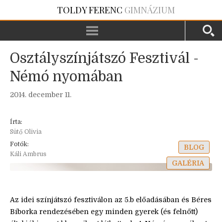
TOLDY FERENC
GIMNÁZIUM
Osztályszínjátszó Fesztivál -
Némó nyomában
2014. december 11.
Írta:
Sütő Olivia
Fotók:
BLOG
Káli Ambrus
GALÉRIA
Az idei színjátszó fesztiválon az 5.b előadásában és Béres
Bíborka rendezésében egy minden gyerek (és felnőtt)