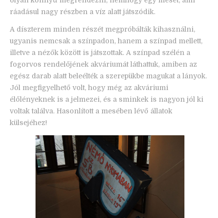
ráadásul nagy részben a víz alatt játszódik.
A díszterem minden részét megpróbálták kihasználni,
ugyanis nemcsak a színpadon, hanem a színpad mellett,
illetve a nézők között is játszottak. A színpad szélén a
fogorvos rendelőjének akváriumát láthattuk, amiben az
egész darab alatt beleélték a szerepükbe magukat a lányok.
Jól megfigyelhető volt, hogy még az akváriumi
élőlényeknek is a jelmezei, és a sminkek is nagyon jól ki
voltak találva. Hasonlított a mesében lévő állatok
külsejéhez!