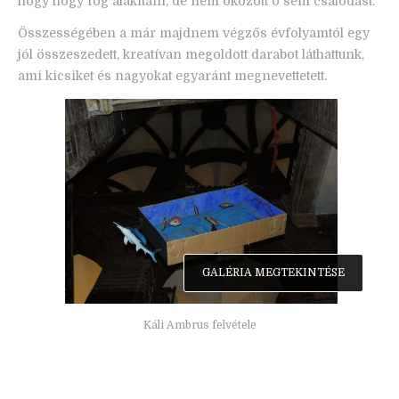
hogy hogy fog alakítani, de nem okozott ő sem csalódást.
Összességében a már majdnem végzős évfolyamtól egy
jól összeszedett, kreatívan megoldott darabot láthattunk,
ami kicsiket és nagyokat egyaránt megnevettetett.
GALÉRIA MEGTEKINTÉSE
Káli Ambrus felvétele