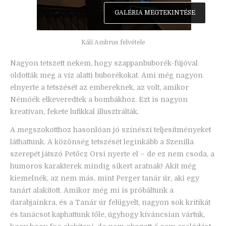
GALÉRIA MEGTEKINTÉSE
Káli Ambrus felvétele
Nagyon tetszett nekem, hogy szappanbuborék-fújóval
oldották meg a víz alatti buborékokat. Ami még nagyon
elnyerte a tetszését az embereknek, az volt, amikor
Némóék elkeveredtek a bombákhoz. Ezt is nagyon
kreatívan, fekete lufikkal illusztrálták.
A megszokotthoz hasonlóan jó színészi teljesítményeket
láthattunk. A közönség tetszését leginkább a Szenilla
szerepét játszó Petőcz Orsi nyerte el – de ez nem csoda, a
humoros karakterek mindig sikert aratnak! Akit még
kiemelnék, az nem más, mint Perger tanár úr, aki egy
tanárt alakított. Amikor még mi is próbáltunk a
darabjainkra, és a Tanár úr felügyelt, nagyon sok kritikát
és tanácsot kaphattunk tőle, úgyhogy kíváncsian vártuk,