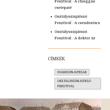
Fesztivál - A chioggiai
csetepaté
Osztályszínjátszó
Fesztivál - A csendestárs
Osztályszínjátszó
Fesztivál - A doktor úr
CÍMKÉK
DIÁKSZÍNJÁTSZÁS
OSZTÁLYSZÍNJÁTSZÓ
FESZTIVÁL