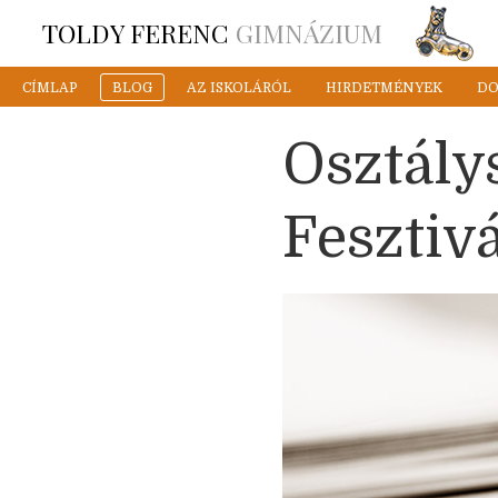
TOLDY FERENC
GIMNÁZIUM
CÍMLAP
BLOG
AZ ISKOLÁRÓL
HIRDETMÉNYEK
D
Osztály
Fesztiv