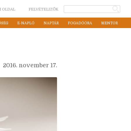
I OLDAL
FELVÉTELIZŐK
ŐSÉG
E-NAPLÓ
NAPTÁR
FOGADÓÓRA
MENTOR
2016. november 17.