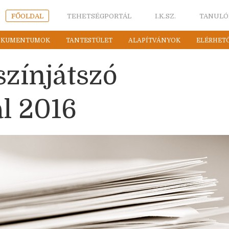
FŐOLDAL
TEHETSÉGPORTÁL
I.K.SZ.
TANULÓ
OKUMENTUMOK
TANTESTÜLET
ALAPÍTVÁNYOK
ELÉRHET
színjátszó
ál 2016