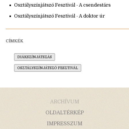
Osztályszínjátszó Fesztivál - A csendestárs
Osztályszínjátszó Fesztivál - A doktor úr
CÍMKÉK
DIÁKSZÍNJÁTSZÁS
OSZTÁLYSZÍNJÁTSZÓ FESZTIVÁL
ARCHÍVUM
OLDALTÉRKÉP
IMPRESSZUM