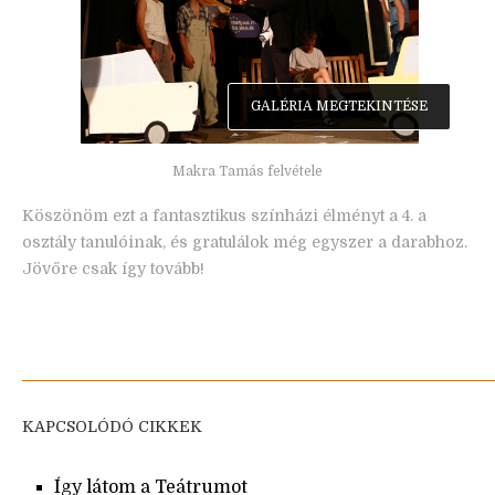
GALÉRIA MEGTEKINTÉSE
Makra Tamás felvétele
Köszönöm ezt a fantasztikus színházi élményt a 4. a
osztály tanulóinak, és gratulálok még egyszer a darabhoz.
Jövőre csak így tovább!
KAPCSOLÓDÓ CIKKEK
Így látom a Teátrumot