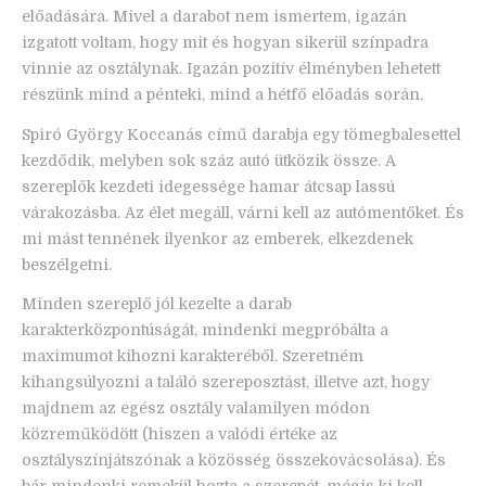
előadására. Mivel a darabot nem ismertem, igazán
izgatott voltam, hogy mit és hogyan sikerül színpadra
vinnie az osztálynak. Igazán pozitív élményben lehetett
részünk mind a pénteki, mind a hétfő előadás során.
Spiró György Koccanás című darabja egy tömegbalesettel
kezdődik, melyben sok száz autó ütközik össze. A
szereplők kezdeti idegessége hamar átcsap lassú
várakozásba. Az élet megáll, várni kell az autómentőket. És
mi mást tennének ilyenkor az emberek, elkezdenek
beszélgetni.
Minden szereplő jól kezelte a darab
karakterközpontúságát, mindenki megpróbálta a
maximumot kihozni karakteréből. Szeretném
kihangsúlyozni a találó szereposztást, illetve azt, hogy
majdnem az egész osztály valamilyen módon
közreműködött (hiszen a valódi értéke az
osztályszínjátszónak a közösség összekovácsolása). És
bár mindenki remekül hozta a szerepét, mégis ki kell