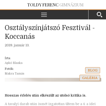
TOLDY FERENC
GIMNÁZIUM
Osztályszínjátszó Fesztivál -
Koccanás
2019. január 13.
Írta:
Apkó Blanka
Fotók:
BLOG
Makra Tamás
GALÉRIA
Hosszas érlelés után elkészült az utolsó kritika is.
A tavalyi darab után ismét izgatottan ültem be a 4. a idei