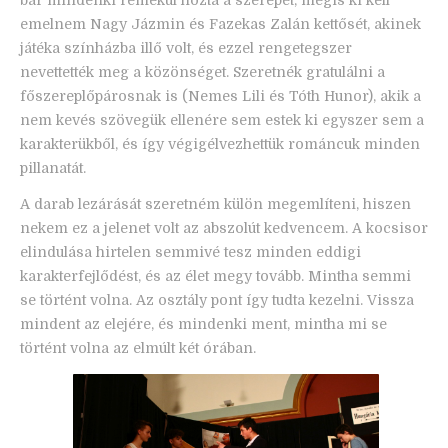
emelnem Nagy Jázmin és Fazekas Zalán kettősét, akinek
játéka színházba illő volt, és ezzel rengetegszer
nevettették meg a közönséget. Szeretnék gratulálni a
főszereplőpárosnak is (Nemes Lili és Tóth Hunor), akik a
nem kevés szövegük ellenére sem estek ki egyszer sem a
karakterükből, és így végigélvezhettük románcuk minden
pillanatát.
A darab lezárását szeretném külön megemlíteni, hiszen
nekem ez a jelenet volt az abszolút kedvencem. A kocsisor
elindulása hirtelen semmivé tesz minden eddigi
karakterfejlődést, és az élet megy tovább. Mintha semmi
se történt volna. Az osztály pont így tudta kezelni. Vissza
mindent az elejére, és mindenki ment, mintha mi se
történt volna az elmúlt két órában.