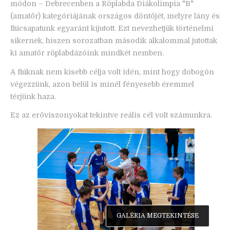
módon – Debrecenben a Röplabda Diákolimpia "B"
(amatőr) kategóriájának országos döntőjét, melyre lány és
fiúcsapatunk egyaránt kijutott. Ezt nevezhetjük történelmi
sikernek, hiszen sorozatban második alkalommal jutottak
ki amatőr röplabdázóink mindkét nemben.
A fiúknak nem kisebb célja volt idén, mint hogy dobogón
végezzünk, azon belül is minél fényesebb éremmel
térjünk haza.
Ez az erőviszonyokat tekintve reális cél volt számunkra.
GALÉRIA MEGTEKINTÉSE