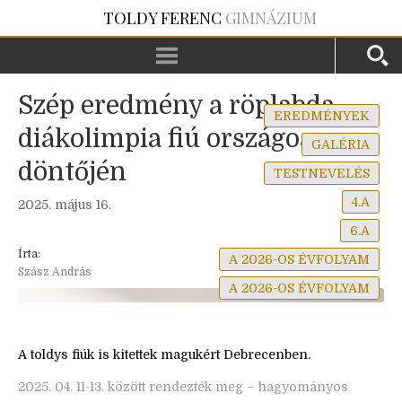
TOLDY FERENC
GIMNÁZIUM
Szép eredmény a röplabda
EREDMÉNYEK
diákolimpia fiú országos
GALÉRIA
döntőjén
TESTNEVELÉS
4.A
2025. május 16.
6.A
Írta:
A 2026-OS ÉVFOLYAM
Szász András
A 2026-OS ÉVFOLYAM
A toldys fiúk is kitettek magukért Debrecenben.
2025. 04. 11-13. között rendezték meg – hagyományos