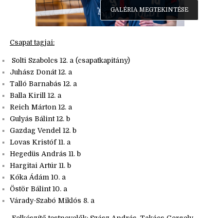
GALÉRIA MEGTEKINTÉSE
Csapat tagjai:
Solti Szabolcs 12. a (csapatkapitány)
Juhász Donát 12. a
Talló Barnabás 12. a
Balla Kirill 12. a
Reich Márton 12. a
Gulyás Bálint 12. b
Gazdag Vendel 12. b
Lovas Kristóf 11. a
Hegedüs András 11. b
Hargitai Artúr 11. b
Kóka Ádám 10. a
Östör Bálint 10. a
Várady-Szabó Miklós 8. a
Felkészítő testnevelők: Szász András, Takács Gergely