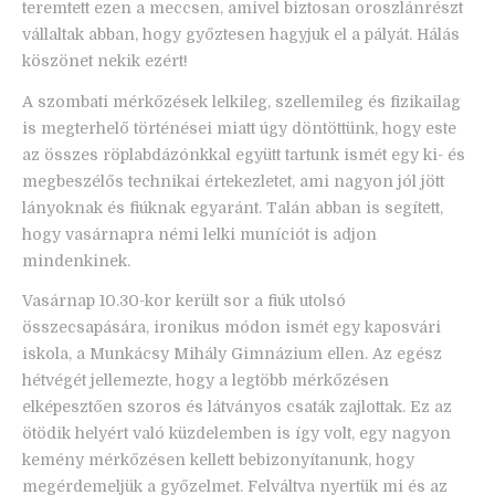
teremtett ezen a meccsen, amivel biztosan oroszlánrészt
vállaltak abban, hogy győztesen hagyjuk el a pályát. Hálás
köszönet nekik ezért!
A szombati mérkőzések lelkileg, szellemileg és fizikailag
is megterhelő történései miatt úgy döntöttünk, hogy este
az összes röplabdázónkkal együtt tartunk ismét egy ki- és
megbeszélős technikai értekezletet, ami nagyon jól jött
lányoknak és fiúknak egyaránt. Talán abban is segített,
hogy vasárnapra némi lelki muníciót is adjon
mindenkinek.
Vasárnap 10.30-kor került sor a fiúk utolsó
összecsapására, ironikus módon ismét egy kaposvári
iskola, a Munkácsy Mihály Gimnázium ellen. Az egész
hétvégét jellemezte, hogy a legtöbb mérkőzésen
elképesztően szoros és látványos csaták zajlottak. Ez az
ötödik helyért való küzdelemben is így volt, egy nagyon
kemény mérkőzésen kellett bebizonyítanunk, hogy
megérdemeljük a győzelmet. Felváltva nyertük mi és az