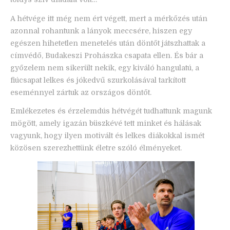
A hétvége itt még nem ért végett, mert a mérkőzés után
azonnal rohantunk a lányok meccsére, hiszen egy
egészen hihetetlen menetelés után döntőt játszhattak a
címvédő, Budakeszi Prohászka csapata ellen. És bár a
győzelem nem sikerült nekik, egy kiváló hangulatú, a
fiúcsapat lelkes és jókedvű szurkolásával tarkított
eseménnyel zártuk az országos döntőt.
Emlékezetes és érzelemdús hétvégét tudhattunk magunk
mögött, amely igazán büszkévé tett minket és hálásak
vagyunk, hogy ilyen motivált és lelkes diákokkal ismét
közösen szerezhettünk életre szóló élményeket.