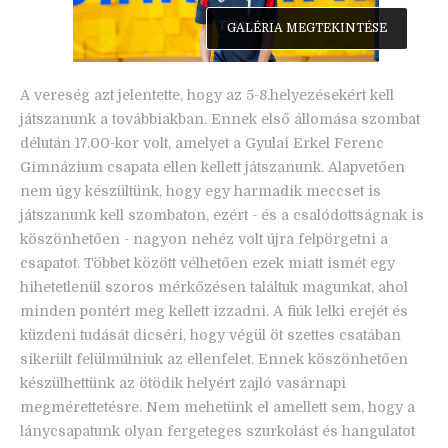
GALÉRIA MEGTEKINTÉSE
A vereség azt jelentette, hogy az 5-8.helyezésekért kell
játszanunk a továbbiakban. Ennek első állomása szombat
délután 17.00-kor volt, amelyet a Gyulai Erkel Ferenc
Gimnázium csapata ellen kellett játszanunk. Alapvetően
nem úgy készültünk, hogy egy harmadik meccset is
játszanunk kell szombaton, ezért - és a csalódottságnak is
köszönhetően - nagyon nehéz volt újra felpörgetni a
csapatot. Többet között vélhetően ezek miatt ismét egy
hihetetlenül szoros mérkőzésen találtuk magunkat, ahol
minden pontért meg kellett izzadni. A fiúk lelki erejét és
küzdeni tudását dicséri, hogy végül öt szettes csatában
sikerült felülmúlniuk az ellenfelet. Ennek köszönhetően
készülhettünk az ötödik helyért zajló vasárnapi
megmérettetésre. Nem mehetünk el amellett sem, hogy a
lánycsapatunk olyan fergeteges szurkolást és hangulatot