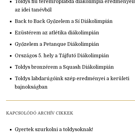
Toldys fiú teremröplabda diákolimpia eredményei
az idei tanévből
Back to Back Győzelem a Sí Diákolimpián
Ezüstérem az atlétika diákolimpián
Győzelem a Petanque Diákolimpián
Országos 5. hely a Tájfutó Diákolimpián
Toldys bronzérem a Squash Diákolimpián
Toldys labdarúgóink szép eredményei a kerületi
bajnokságban
KAPCSOLÓDÓ ARCHÍV CIKKEK
Gyertek szurkolni a toldysoknak!