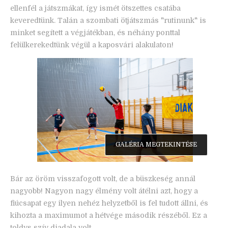
ellenfél a játszmákat, így ismét ötszettes csatába
keveredtünk. Talán a szombati ötjátszmás "rutinunk" is
minket segített a végjátékban, és néhány ponttal
felülkerekedtünk végül a kaposvári alakulaton!
GALÉRIA MEGTEKINTÉSE
Bár az öröm visszafogott volt, de a büszkeség annál
nagyobb! Nagyon nagy élmény volt átélni azt, hogy a
fiúcsapat egy ilyen nehéz helyzetből is fel tudott állni, és
kihozta a maximumot a hétvége második részéből. Ez a
toldys szív diadala volt…