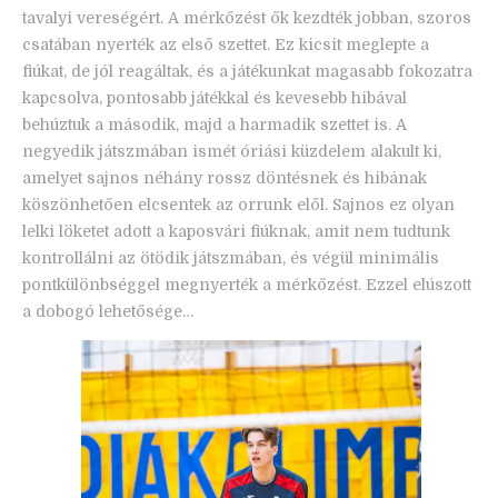
tavalyi vereségért. A mérkőzést ők kezdték jobban, szoros
csatában nyerték az első szettet. Ez kicsit meglepte a
fiúkat, de jól reagáltak, és a játékunkat magasabb fokozatra
kapcsolva, pontosabb játékkal és kevesebb hibával
behúztuk a második, majd a harmadik szettet is. A
negyedik játszmában ismét óriási küzdelem alakult ki,
amelyet sajnos néhány rossz döntésnek és hibának
köszönhetően elcsentek az orrunk elől. Sajnos ez olyan
lelki löketet adott a kaposvári fiúknak, amit nem tudtunk
kontrollálni az ötödik játszmában, és végül minimális
pontkülönbséggel megnyerték a mérkőzést. Ezzel elúszott
a dobogó lehetősége…