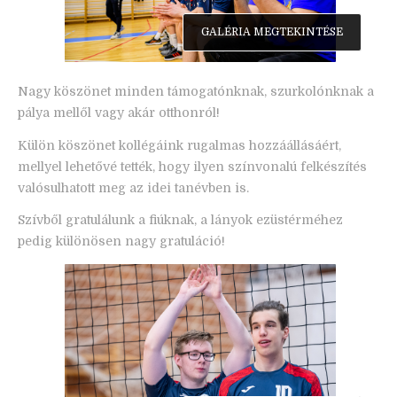
GALÉRIA MEGTEKINTÉSE
Nagy köszönet minden támogatónknak, szurkolónknak a
pálya mellől vagy akár otthonról!
Külön köszönet kollégáink rugalmas hozzáállásáért,
mellyel lehetővé tették, hogy ilyen színvonalú felkészítés
valósulhatott meg az idei tanévben is.
Szívből gratulálunk a fiúknak, a lányok ezüstérméhez
pedig különösen nagy gratuláció!