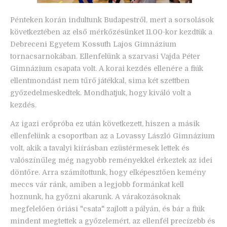
Pénteken korán indultunk Budapestről, mert a sorsolások
következtében az első mérkőzésünket 11.00-kor kezdtük a
Debreceni Egyetem Kossuth Lajos Gimnázium
tornacsarnokában. Ellenfelünk a szarvasi Vajda Péter
Gimnázium csapata volt. A korai kezdés ellenére a fiúk
ellentmondást nem tűrő játékkal, sima két szettben
győzedelmeskedtek. Mondhatjuk, hogy kiváló volt a
kezdés.
Az igazi erőpróba ez után következett, hiszen a másik
ellenfelünk a csoportban az a Lovassy László Gimnázium
volt, akik a tavalyi kiírásban ezüstérmesek lettek és
valószínűleg még nagyobb reményekkel érkeztek az idei
döntőre. Arra számítottunk, hogy elképesztően kemény
meccs vár ránk, amiben a legjobb formánkat kell
hoznunk, ha győzni akarunk. A várakozásoknak
megfelelően óriási "csata" zajlott a pályán, és bár a fiúk
mindent megtettek a győzelemért, az ellenfél precízebb és