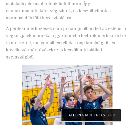
stabilabb játékával fölénk tudott nőni. Így
csoportmásodikként végeztünk, és készülhettünk a
szombat délelőtti keresztjátékra.
A pénteki mérkőzések után jó hangulatban telt az este is, a
végzős játékosainkkal egy rövidebb technikai értekezletre
is sor került, melyen átbeszéltük a nap tanulságait, és
következő mérkőzésekre is készültünk taktikai
szemszögből.
GALÉRIA MEGTEKINTÉSE