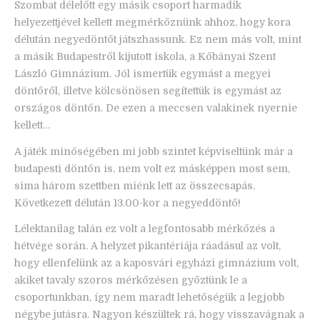
Szombat délelőtt egy másik csoport harmadik
helyezettjével kellett megmérkőznünk ahhoz, hogy kora
délután negyedöntőt játszhassunk. Ez nem más volt, mint
a másik Budapestről kijutott iskola, a Kőbányai Szent
László Gimnázium. Jól ismertük egymást a megyei
döntőről, illetve kölcsönösen segítettük is egymást az
országos döntőn. De ezen a meccsen valakinek nyernie
kellett…
A játék minőségében mi jobb szintet képviseltünk már a
budapesti döntőn is, nem volt ez másképpen most sem,
sima három szettben miénk lett az összecsapás.
Következett délután 13.00-kor a negyeddöntő!
Lélektanilag talán ez volt a legfontosabb mérkőzés a
hétvége során. A helyzet pikantériája ráadásul az volt,
hogy ellenfelünk az a kaposvári egyházi gimnázium volt,
akiket tavaly szoros mérkőzésen győztünk le a
csoportunkban, így nem maradt lehetőségük a legjobb
négybe jutásra. Nagyon készültek rá, hogy visszavágnak a