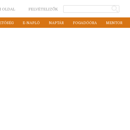
I OLDAL
FELVÉTELIZŐK
ETŐSÉG
E-NAPLÓ
NAPTÁR
FOGADÓÓRA
MENTOR