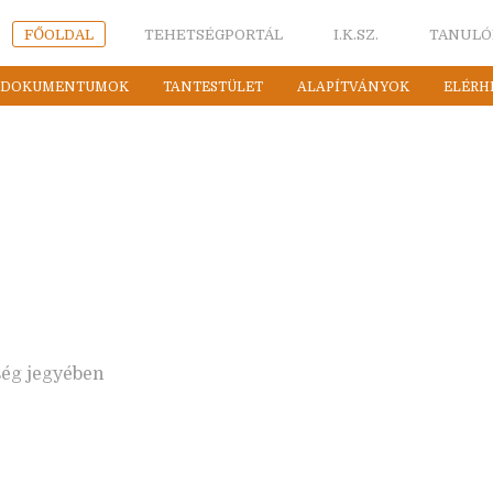
FŐOLDAL
TEHETSÉGPORTÁL
I.K.SZ.
TANULÓ
DOKUMENTUMOK
TANTESTÜLET
ALAPÍTVÁNYOK
ELÉRH
ség jegyében