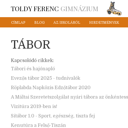
TOLDY FERENC
GIMNÁZIUM
CÍMLAP
BLOG
AZ ISKOLÁRÓL
HIRDETMÉNYEK
TÁBOR
Kapcsolódó cikkek:
Tábori és hajónapló
Evezős tábor 2025 - tudnivalók
Röplabda Napközis Edzőtábor 2020
A Máltai Szeretetszolgálat nyári tábora az önkéntes
Vizitúra 2019-ben is!
Sítábor 1.0 - Sport, egészség, tiszta fej
Kenutúra a Felső-Tiszán