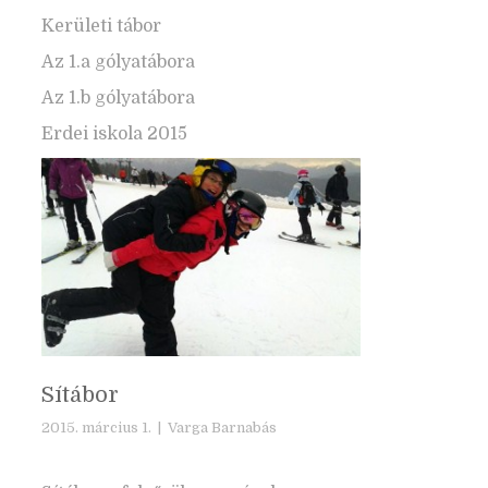
Kerületi tábor
Az 1.a gólyatábora
Az 1.b gólyatábora
Erdei iskola 2015
Sítábor
2015. március 1. |
Varga Barnabás